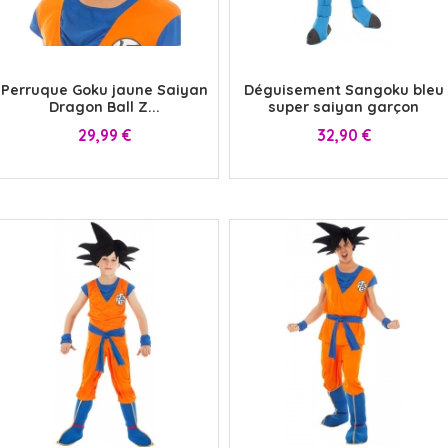
x
x
Perruque Goku jaune Saiyan
Déguisement Sangoku bleu
Dragon Ball Z...
super saiyan garçon
Prix
Prix
29,99 €
32,90 €