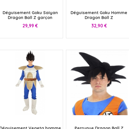
x
x
Déguisement Goku Saiyan
Déguisement Goku Homme
Dragon Ball Z garçon
Dragon Ball Z
Prix
Prix
29,99 €
32,90 €
x
x
Déguisement Vegeta homme
Perruque Dragon Ball Z