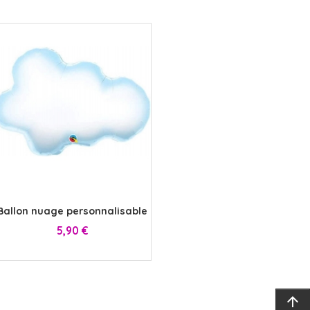
x
Ballon nuage personnalisable
Prix
5,90 €
arrow_upward