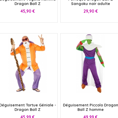
Dragon Ball Z
Sangoku noir adulte
Prix
Prix
45,90 €
29,90 €
x
x
Déguisement Tortue Géniale -
Déguisement Piccolo Drago
Dragon Ball Z
Ball Z homme
Prix
Prix
45,99 €
49,99 €