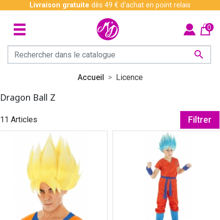
Livraison gratuite
dès 49 € d'achat en point relais
0

Accueil
Licence
Dragon Ball Z
11 Articles
Filtrer