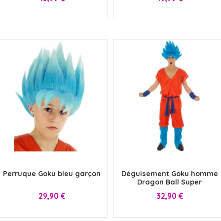
x
x
Perruque Goku bleu garçon
Déguisement Goku homme
Dragon Ball Super
Prix
Prix
29,90 €
32,90 €