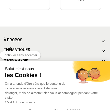
À PROPOS
THÉMATIQUES
Continuer sans accepter
À DÉCOUVRIR
Salut c'est nous...
MON COMPTE
les Cookies !
On a attendu d'être sûrs que le contenu de
ce site vous intéresse avant de vous
Conditions générales de vente
-
Mentions Légales
déranger, mais on aimerait bien vous accompagner pendant votre
visite...
C'est OK pour vous ?