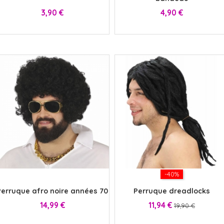
Prix
Prix
3,90 €
4,90 €
x
-40%
Perruque afro noire années 70
Perruque dreadlocks
Prix
Prix
Prix
14,99 €
11,94 €
19,90 €