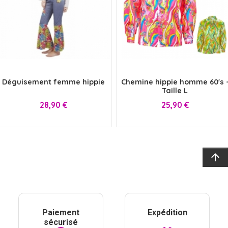
x
x
Déguisement femme hippie
Chemine hippie homme 60's 
Taille L
Prix
Prix
28,90 €
25,90 €
arrow_upward
Paiement
Expédition
sécurisé