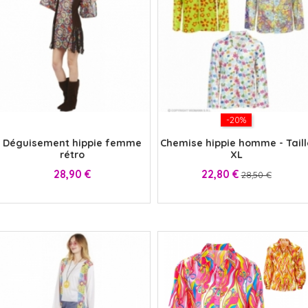
x
-20%
Déguisement hippie femme
Chemise hippie homme - Taill
rétro
XL
Prix
Prix
Prix
28,90 €
22,80 €
28,50 €