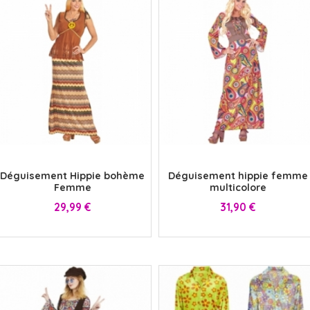
x
x
Déguisement Hippie bohème
Déguisement hippie femme
Femme
multicolore
Prix
Prix
29,99 €
31,90 €