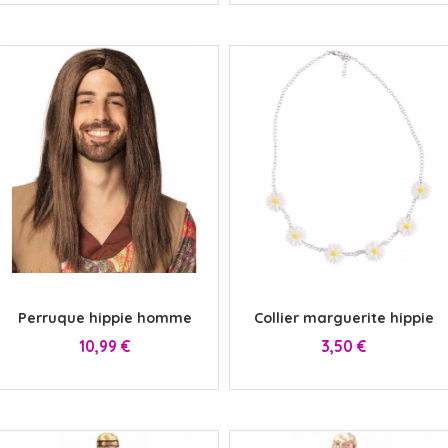
x
x
Perruque hippie homme
Collier marguerite hippie
Prix
Prix
10,99 €
3,50 €