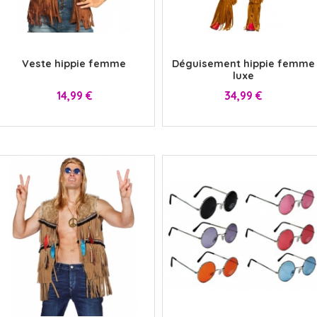
x
x
Veste hippie femme
Déguisement hippie femme
luxe
Prix
Prix
14,99 €
34,99 €