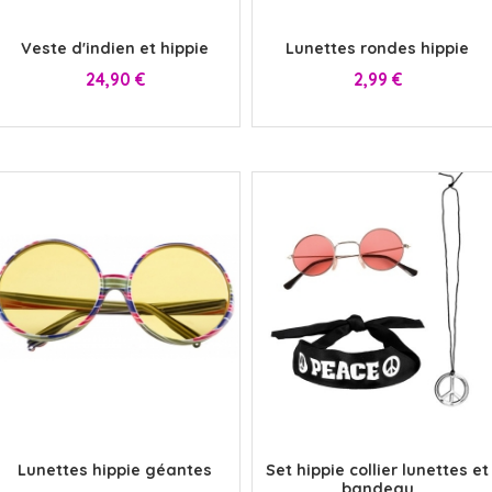
x
x
Veste d'indien et hippie
Lunettes rondes hippie
Prix
Prix
24,90 €
2,99 €
x
x
Lunettes hippie géantes
Set hippie collier lunettes et
bandeau