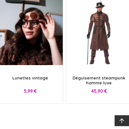
x
x
Lunettes vintage
Déguisement steampunk
homme luxe
Prix
Prix
5,99 €
45,90 €
arrow_upward