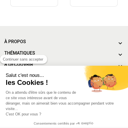
À PROPOS
THÉMATIQUES
Continuer sans accepter
À DÉCOUVRIR
Salut c'est nous...
MON COMPTE
les Cookies !
On a attendu d'être sûrs que le contenu de
ce site vous intéresse avant de vous
Conditions générales de vente
-
Mentions Légales
déranger, mais on aimerait bien vous accompagner pendant votre
visite...
C'est OK pour vous ?
Consentements certifiés par