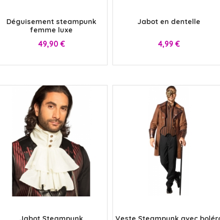
x
x
Déguisement steampunk
Jabot en dentelle
femme luxe
Prix
Prix
49,90 €
4,99 €
x
x
Jabot Steampunk
Veste Steampunk avec bolér