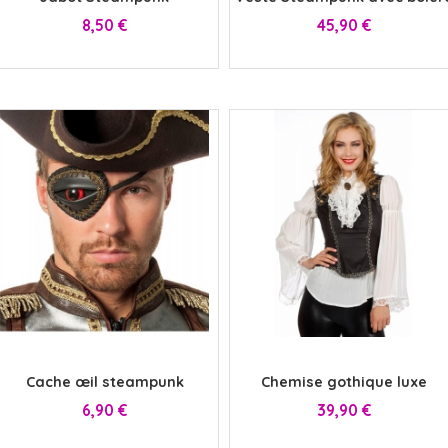
Prix
Prix
8,50 €
45,90 €
x
x
Cache œil steampunk
Chemise gothique luxe
Prix
Prix
6,90 €
39,90 €