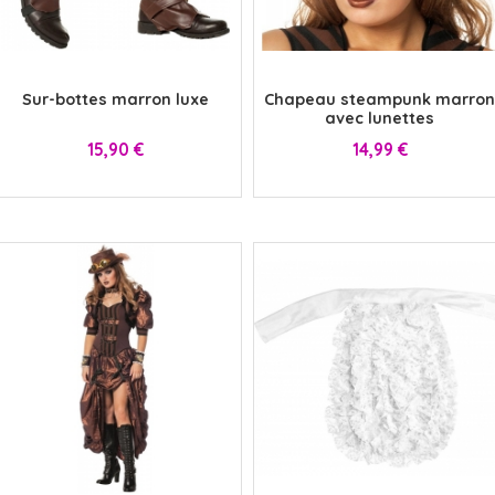
x
x
Sur-bottes marron luxe
Chapeau steampunk marron
avec lunettes
Prix
Prix
15,90 €
14,99 €