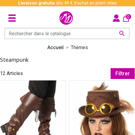
Livraison gratuite
dès 49 € d'achat en point relais
0

Accueil
Thèmes
Steampunk
12 Articles
Filtrer