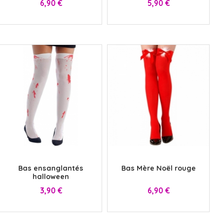
Prix
Prix
6,90 €
5,90 €
x
x
Bas ensanglantés
Bas Mère Noël rouge
halloween
Prix
Prix
3,90 €
6,90 €