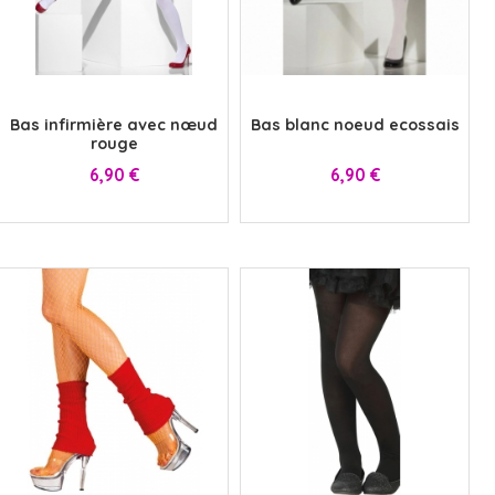
x
x
Bas infirmière avec nœud
Bas blanc noeud ecossais
rouge
Prix
Prix
6,90 €
6,90 €