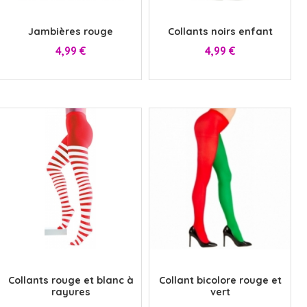
x
x
Jambières rouge
Collants noirs enfant
Prix
Prix
4,99 €
4,99 €
x
x
Collants rouge et blanc à
Collant bicolore rouge et
rayures
vert