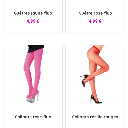
x
x
Guêtres jaune fluo
Guêtre rose fluo
Prix
Prix
4,99 €
4,99 €
x
x
Collants rose fluo
Collants résille rouges