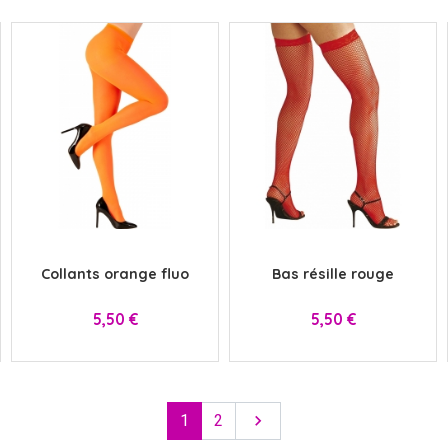
x
x
Collants orange fluo
Bas résille rouge
Prix
Prix
5,50 €
5,50 €
Suivant
1
2
