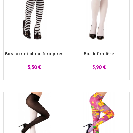
HALLOWEEN
HUMOUR
DISCO
LUNETTES
MÉDIEVAL
DISNEY
x
x
Bas noir et blanc à rayures
Bas infirmière
SUPER-HÉROS ET...
MANGA
MARQUIS ET MARQUISE
UNIFORMES
Prix
Prix
3,50 €
5,90 €
SAINT NICOLAS
SERIE TV