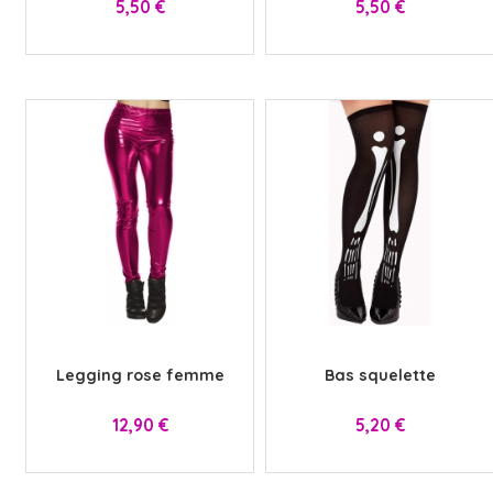
Prix
Prix
5,50 €
5,50 €
x
x
Legging rose femme
Bas squelette
Prix
Prix
12,90 €
5,20 €