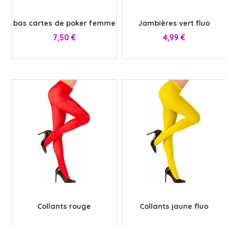
x
x
bas cartes de poker femme
Jambières vert fluo
Prix
Prix
7,50 €
4,99 €
x
x
Collants rouge
Collants jaune fluo