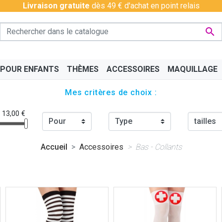
Livraison gratuite
dès 49 € d'achat en point relais

 POUR ENFANTS
THÈMES
ACCESSOIRES
MAQUILLAGE
Mes critères de choix :
- 13,00 €
Accueil
Accessoires
Bas - Collants
PÉRO
BAS - COLLANTS
CHINOIS
BAVAROIS
DISCO & CHARLESTON
BOAS
CÉLÉ