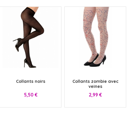
x
x
Collants noirs
Collants zombie avec
veines
Prix
Prix
5,50 €
2,99 €