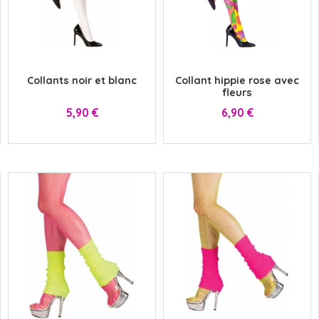
x
x
Collants noir et blanc
Collant hippie rose avec
fleurs
Prix
Prix
5,90 €
6,90 €