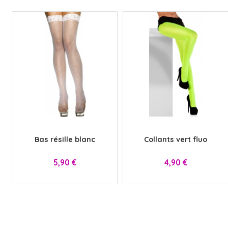
x
x
Bas résille blanc
Collants vert fluo
Prix
Prix
5,90 €
4,90 €