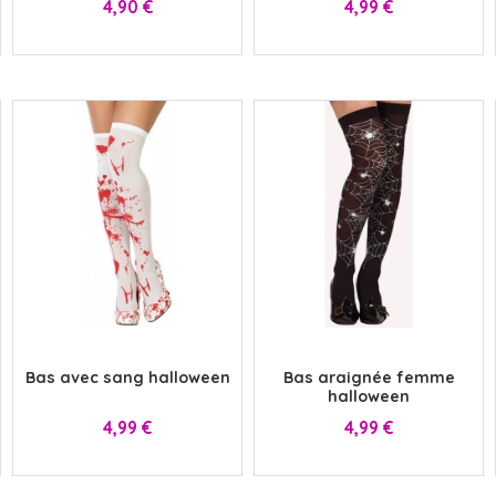
Prix
Prix
4,90 €
4,99 €
x
x
Bas avec sang halloween
Bas araignée femme
halloween
Prix
Prix
4,99 €
4,99 €