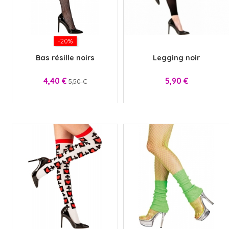
VIKING
WESTERN
-20%
x
Bas résille noirs
Legging noir
Prix
Prix
Prix
4,40 €
5,90 €
5,50 €