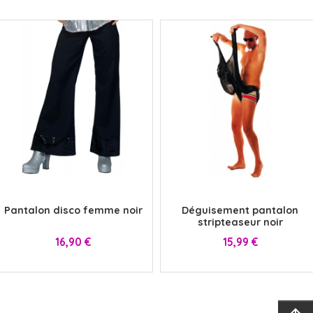
x
x
Pantalon disco femme noir
Déguisement pantalon
stripteaseur noir
Prix
Prix
16,90 €
15,99 €