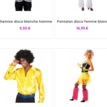
x
x
hemise disco blanche homme
Pantalon disco femme blan
Prix
Prix
9,90 €
14,99 €
x
x