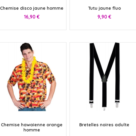
Chemise disco jaune homme
Tutu jaune fluo
Prix
Prix
16,90 €
9,90 €
x
x
Chemise hawaienne orange
Bretelles noires adulte
homme