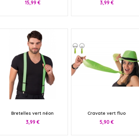
Prix
Prix
15,99 €
3,99 €
x
x
Bretelles vert néon
Cravate vert fluo
Prix
Prix
3,99 €
5,90 €