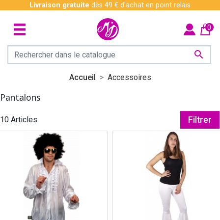
Livraison gratuite
dès 49 € d'achat en point relais
0

Accueil
Accessoires
Pantalons
10 Articles
Filtrer