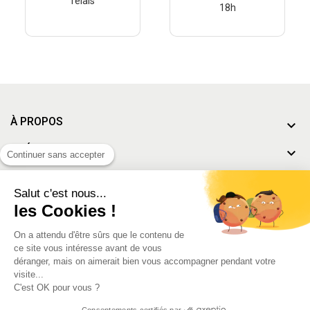
relais
18h
À PROPOS
THÉMATIQUES
Continuer sans accepter
À DÉCOUVRIR
Salut c'est nous...
MON COMPTE
les Cookies !
On a attendu d'être sûrs que le contenu de
ce site vous intéresse avant de vous
déranger, mais on aimerait bien vous accompagner pendant votre
Conditions générales de vente
-
Mentions Légales
visite...
C'est OK pour vous ?
Consentements certifiés par