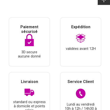
arrow_upward
Paiement
Expédition
sécurisé
validées avant 12H
3D secure
aucune donné
Livraison
Service Client
standard ou express
Lundi au vendredi
à domicile et points
10h à 12h / 14h30 à