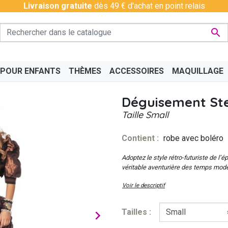
Livraison gratuite
dès 49 € d'achat en point relais

 POUR ENFANTS
THÈMES
ACCESSOIRES
MAQUILLAGE
Déguisement S
Taille
Small
Contient :
robe avec boléro
PÉRO
BAS - COLLANTS
CHINOIS
BAVAROIS
DISCO & CHARLESTON
BOAS
CÉLÉ
Adoptez le style rétro-futuriste de l
véritable aventurière des temps mod
Voir le descriptif
Tailles :
