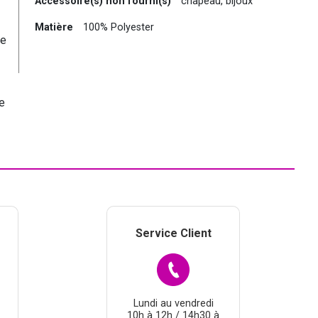
Accessoire(s) non fourni(s)
chapeau, bijoux
Matière
100% Polyester
ie
de
Service Client
Lundi au vendredi
10h à 12h / 14h30 à