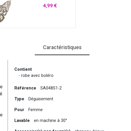
Prix
4,99 €
Caractéristiques
Contient
- robe avec boléro
ne
Référence
SA048S1-2
né
Type
Déguisement
Pour
Femme
de
Lavable
en machine à 30°