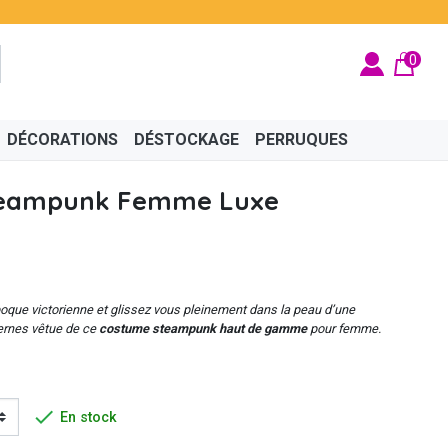
0
DÉCORATIONS
DÉSTOCKAGE
PERRUQUES
teampunk Femme Luxe
BRITÉ
ÉGYPTIEN
BIJOUX
CINÉMA
FÉES ET PRINCESSES
CHAPEAUX
’époque victorienne et glissez vous pleinement dans la peau d’une
ernes vêtue de ce
costume steampunk haut de gamme
pour femme.

En stock