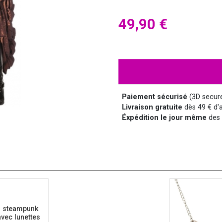
HALLOWEEN
HUMOUR
DISCO
LUNETTES
MÉDIEVAL
DISNEY
49,90 €
SUPER-HÉROS ET...
MANGA
MARQUIS ET MARQUISE
UNIFORMES
Paiement sécurisé
(3D secur
Livraison gratuite
dès 49 € d'a
Éxpédition le jour même
des 
SAINT NICOLAS
SERIE TV
 steampunk
vec lunettes