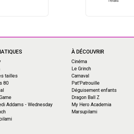
relais
ATIQUES
À DÉCOUVRIR
y
Cinéma
a
Le Grinch
s tailles
Carnaval
s 80
Pat'Patrouille
al
Déguisement enfants
 Game
Dragon Ball Z
edi Addams - Wednesday
My Hero Academia
nch
Marsupilami
pilami
s Options