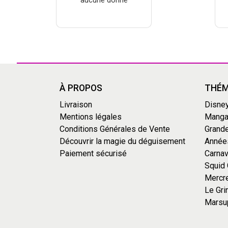
aucune donné
À PROPOS
THÉM
Livraison
Disne
Mentions légales
Mang
Conditions Générales de Vente
Grande
Découvrir la magie du déguisement
Année
Paiement sécurisé
Carnav
Squid
Mercr
Le Gri
Marsu
Axeptio consent
Plateforme de Gestion du Consentement : Personnalisez vo