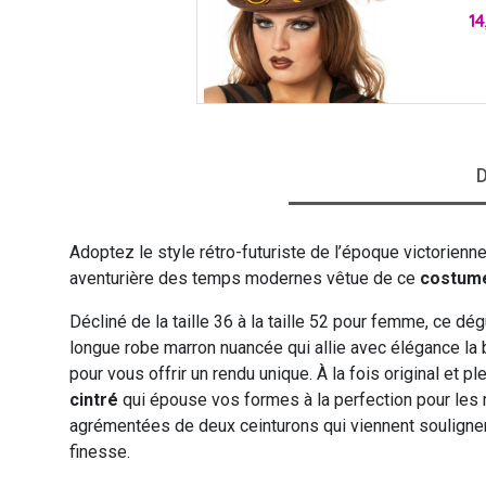
Pri
14
VIKING
WESTERN
D
Adoptez le style rétro-futuriste de l’époque victorienn
aventurière des temps modernes vêtue de ce
costum
Décliné de la taille 36 à la taille 52 pour femme, ce 
longue robe marron nuancée qui allie avec élégance la b
pour vous offrir un rendu unique. À la fois original et p
cintré
qui épouse vos formes à la perfection pour les 
agrémentées de deux ceinturons qui viennent souligner 
finesse.