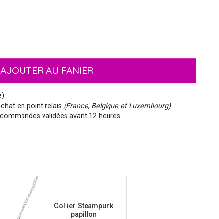
EMOJI ET ÉMOTICONES
MASQUES
NOËL
MOUSTACHES ET BARBES
PIRATES
HAWAI
AJOUTER AU PANIER
MEDIEVAL
VIKING
WESTERN, INDIEN...
PAYS DU MONDE
e)
chat en point relais
(France, Belgique et Luxembourg)
commandes validées avant 12 heures
SIRÈNE
STEAMPUNK
Collier Steampunk
papillon