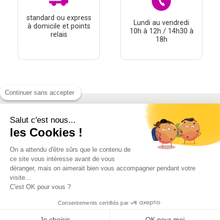
standard ou express
Lundi au vendredi
à domicile et points
10h à 12h / 14h30 à
relais
18h
Continuer sans accepter
Salut c'est nous...
À PROPOS
les Cookies !
THÉMATIQUES
On a attendu d'être sûrs que le contenu de
À DÉCOUVRIR
ce site vous intéresse avant de vous
déranger, mais on aimerait bien vous accompagner pendant votre
visite...
MON COMPTE
C'est OK pour vous ?
Consentements certifiés par
Je choisis
OK pour moi