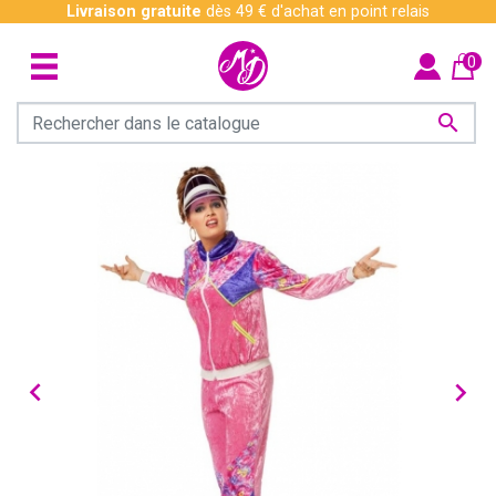
Livraison gratuite
dès 49 € d'achat en point relais
0


