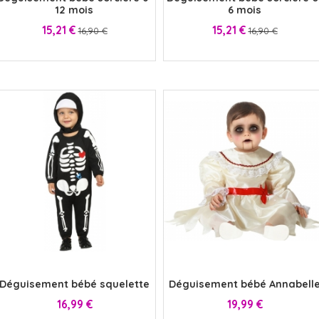
12 mois
6 mois
Prix
Prix
Prix
Prix
15,21 €
15,21 €
16,90 €
16,90 €
x
x
Déguisement bébé squelette
Déguisement bébé Annabell
Prix
Prix
16,99 €
19,99 €