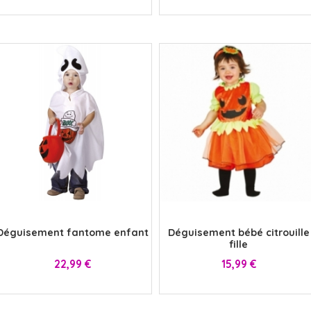
x
x
Déguisement fantome enfant
Déguisement bébé citrouille
fille
Prix
Prix
22,99 €
15,99 €