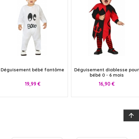
x
x
Déguisement bébé fantôme
Déguisement diablesse pour
bébé 0 - 6 mois
Prix
Prix
19,99 €
16,90 €
arrow_upward