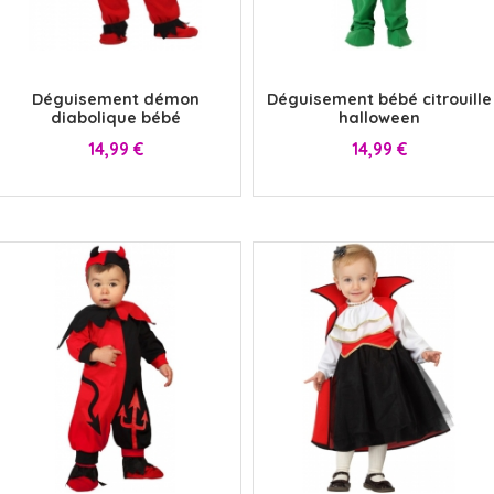
x
x
Déguisement démon
Déguisement bébé citrouille
diabolique bébé
halloween
Prix
Prix
14,99 €
14,99 €