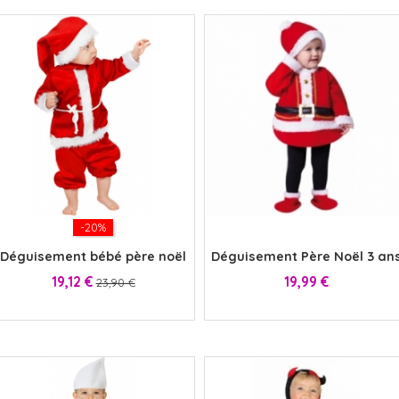
-20%
x
Déguisement bébé père noël
Déguisement Père Noël 3 an
Prix
Prix
Prix
19,12 €
19,99 €
23,90 €