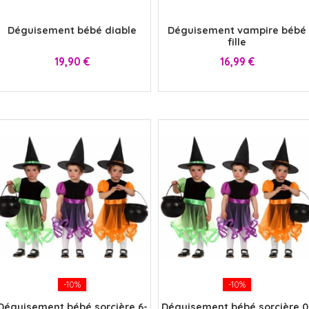
x
x
Déguisement bébé diable
Déguisement vampire bébé
fille
Prix
Prix
19,90 €
16,99 €
-10%
-10%
Déguisement bébé sorcière 6-
Déguisement bébé sorcière 0