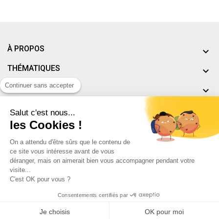
À PROPOS
THÉMATIQUES
Continuer sans accepter
À DÉCOUVRIR
MON COMPTE
Salut c'est nous...
les Cookies !
On a attendu d'être sûrs que le contenu de
Conditions générales de vente
-
Mentions Légales
ce site vous intéresse avant de vous
déranger, mais on aimerait bien vous accompagner pendant votre
visite...
C'est OK pour vous ?
Consentements certifiés par
Je choisis
OK pour moi