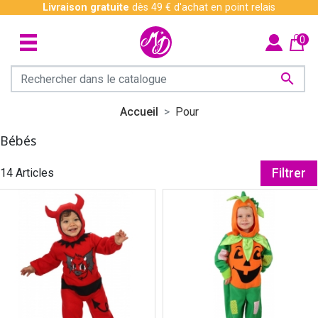
Livraison gratuite
dès 49 € d'achat en point relais
0

Accueil
Pour
Bébés
14 Articles
Filtrer