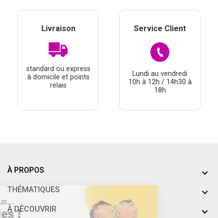
Livraison
Service Client
standard ou express
Lundi au vendredi
à domicile et points
10h à 12h / 14h30 à
relais
18h
À PROPOS
THÉMATIQUES
Salut c'est nous...
À DÉCOUVRIR
les Cookies !