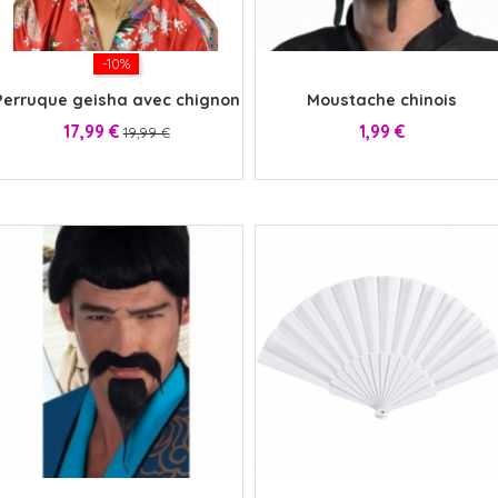
-10%
x
Perruque geisha avec chignon
Moustache chinois
Prix
Prix
Prix
17,99 €
1,99 €
19,99 €
x
x