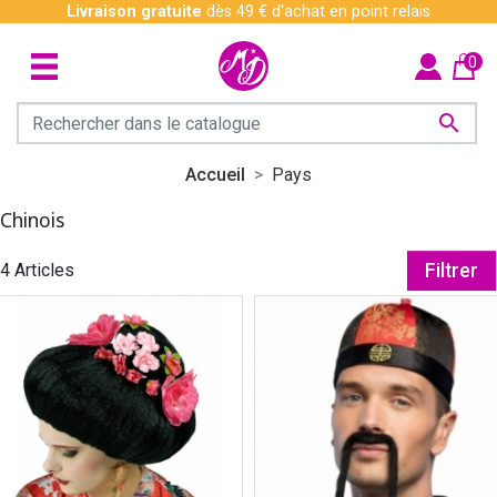
Livraison gratuite
dès 49 € d'achat en point relais
0

Accueil
Pays
Chinois
4 Articles
Filtrer