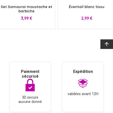
Set Samourai moustache et
Éventail blanc tissu
barbiche
Prix
Prix
3,99 €
2,99 €
arrow_upward
Paiement
Expédition
sécurisé
validées avant 12H
3D secure
aucune donné