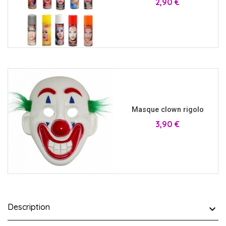
Prix
2,90 €
Masque clown rigolo
Prix
3,90 €
Description