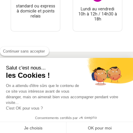
standard ou express
Lundi au vendredi
à domicile et points
10h à 12h / 14h30 à
relais
18h
Continuer sans accepter
Salut c'est nous...
À PROPOS
les Cookies !
THÉMATIQUES
On a attendu d'être sûrs que le contenu de
À DÉCOUVRIR
ce site vous intéresse avant de vous
déranger, mais on aimerait bien vous accompagner pendant votre
visite...
MON COMPTE
C'est OK pour vous ?
Consentements certifiés par
Je choisis
OK pour moi
Conditions générales de vente
-
Mentions Légales