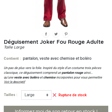
Déguisement Joker Fou Rouge Adulte
Taille
Large
pantalon, veste avec chemise et boléro
Contient :
Un pas de plus vers la folie.
Inspiré du style d’un costume trois pièces
classique, ce déguisement comprend un
pantalon rouge
ainsi
qu’une
veste avec boléro
et
chemise
incorporées pour vous permettre
Voir le descriptif
d’incarner un personnage digne du célèbre
Arhur Fleck
dans le film
The
Joker
de 2019

Tailles :
Rupture de stock
Informez moi de son retour en stock !