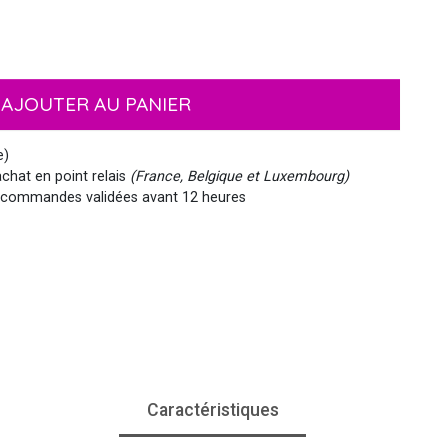
EMOJI ET ÉMOTICONES
MASQUES
NOËL
MOUSTACHES ET BARBES
PIRATES
HAWAI
AJOUTER AU PANIER
e)
chat en point relais
(France, Belgique et Luxembourg)
MEDIEVAL
VIKING
WESTERN, INDIEN...
PAYS DU MONDE
commandes validées avant 12 heures
SIRÈNE
STEAMPUNK
Caractéristiques