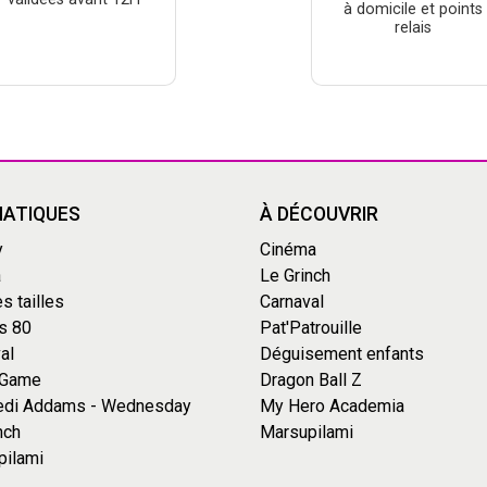
à domicile et points
relais
ATIQUES
À DÉCOUVRIR
y
Cinéma
a
Le Grinch
s tailles
Carnaval
s 80
Pat'Patrouille
al
Déguisement enfants
 Game
Dragon Ball Z
edi Addams - Wednesday
My Hero Academia
nch
Marsupilami
pilami