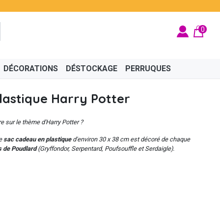
0
DÉCORATIONS
DÉSTOCKAGE
PERRUQUES
lastique Harry Potter
e sur le thème d'Harry Potter ?
ce
sac cadeau en plastique
d'environ 30 x 38 cm est décoré de chaque
 de Poudlard
(
Gryffondor, Serpentard, Poufsouffle et Serdaigle
).
BRITÉ
ÉGYPTIEN
BIJOUX
CINÉMA
FÉES ET PRINCESSES
CHAPEAUX