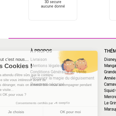
3D secure
aucune donné
Continuer sans accepter
À PROPOS
THÉM
Salut c'est nous...
Livraison
Disne
les Cookies !
Mentions légales
Mang
Conditions Générales de Vente
Grande
On a attendu d'être sûrs que le contenu
Découvrir la magie du déguisement
Année
de ce site vous intéresse avant de
Paiement sécurisé
Carnav
vous déranger, mais on aimerait bien vous accompagner pendant
votre visite...
Squid
C'est OK pour vous ?
Mercr
Le Gri
Consentements certifiés par
Marsu
Je choisis
OK pour moi