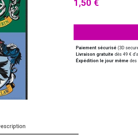
1,50 €
HALLOWEEN
HUMOUR
DISCO
LUNETTES
MÉDIEVAL
DISNEY
Paiement sécurisé
(3D secur
Livraison gratuite
dès 49 € d'a
SUPER-HÉROS ET...
MANGA
MARQUIS ET MARQUISE
UNIFORMES
Éxpédition le jour même
des 
SAINT NICOLAS
SERIE TV
escription