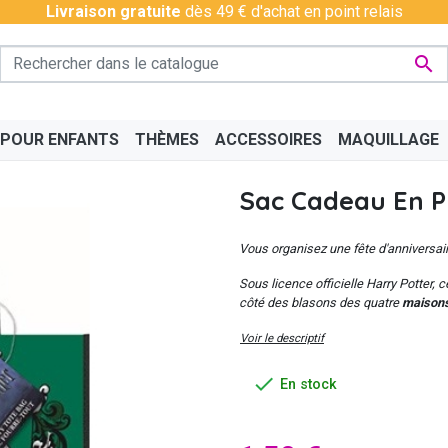
Livraison gratuite
dès 49 € d'achat en point relais

 POUR ENFANTS
THÈMES
ACCESSOIRES
MAQUILLAGE
Sac Cadeau En P
Vous organisez une fête d'anniversair
Sous licence officielle Harry Potter, 
côté des blasons des quatre
maisons
PÉRO
BAS - COLLANTS
CHINOIS
BAVAROIS
DISCO & CHARLESTON
BOAS
CÉLÉ
Voir le descriptif

En stock