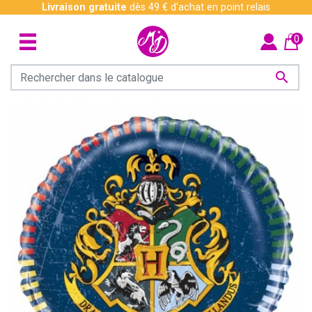
Livraison gratuite
dès 49 € d'achat en point relais
0
