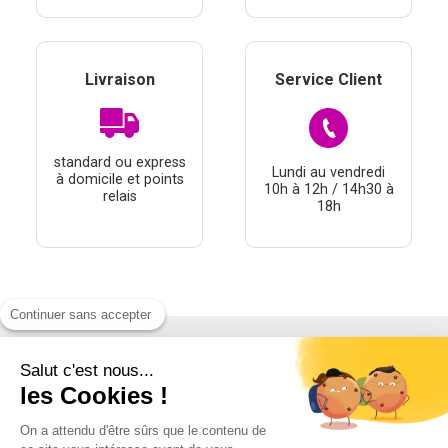
Livraison
Service Client
standard ou express
Lundi au vendredi
à domicile et points
10h à 12h / 14h30 à
relais
18h
Continuer sans accepter
Salut c'est nous...
À PROPOS
les Cookies !
THÉMATIQUES
On a attendu d'être sûrs que le contenu de