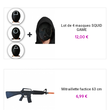
Lot de 4 masques SQUID
GAME
Prix
12,00 €
Mitraillette factice 63 cm
Prix
6,99 €