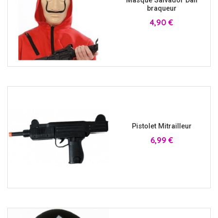
Masque Salvador Dali
braqueur
Prix
4,90 €
Pistolet Mitrailleur
Prix
6,99 €