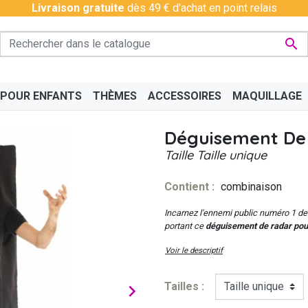
Livraison gratuite
dès 49 € d'achat en point relais

 POUR ENFANTS
THÈMES
ACCESSOIRES
MAQUILLAGE
Déguisement De
Taille
Taille unique
Contient :
combinaison
PÉRO
BAS - COLLANTS
CHINOIS
BAVAROIS
DISCO & CHARLESTON
BOAS
CÉLÉ
Incarnez l'ennemi public numéro 1 de
portant ce
déguisement de radar pou
Voir le descriptif
Tailles :
