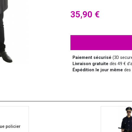
HALLOWEEN
HUMOUR
DISCO
LUNETTES
MÉDIEVAL
DISNEY
35,90 €
SUPER-HÉROS ET...
MANGA
MARQUIS ET MARQUISE
UNIFORMES
Paiement sécurisé
(3D secur
Livraison gratuite
dès 49 € d'a
Éxpédition le jour même
des 
SAINT NICOLAS
SERIE TV
e policier