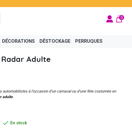
0
DÉCORATIONS
DÉSTOCKAGE
PERRUQUES
 Radar Adulte
BRITÉ
ÉGYPTIEN
BIJOUX
CINÉMA
FÉES ET PRINCESSES
CHAPEAUX
s automobilistes à l’occasion d’un carnaval ou d’une fête costumée en
r adulte
.

En stock