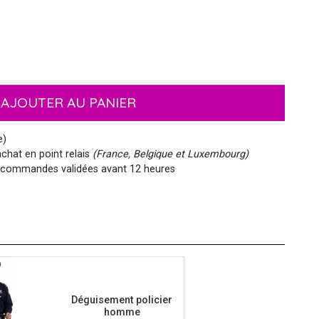
EMOJI ET ÉMOTICONES
MASQUES
NOËL
MOUSTACHES ET BARBES
PIRATES
HAWAI
AJOUTER AU PANIER
MEDIEVAL
VIKING
WESTERN, INDIEN...
PAYS DU MONDE
e)
chat en point relais
(France, Belgique et Luxembourg)
commandes validées avant 12 heures
SIRÈNE
STEAMPUNK
Déguisement policier
homme