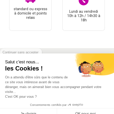
standard ou express
Lundi au vendredi
à domicile et points
10h à 12h / 14h30 à
relais
18h
Continuer sans accepter
Salut c'est nous...
À PROPOS
les Cookies !
THÉMATIQUES
On a attendu d'être sûrs que le contenu de
À DÉCOUVRIR
ce site vous intéresse avant de vous
déranger, mais on aimerait bien vous accompagner pendant votre
visite...
MON COMPTE
C'est OK pour vous ?
Consentements certifiés par
Je choisis
OK pour moi