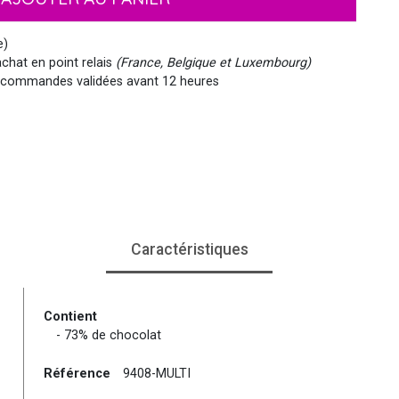
EMOJI ET ÉMOTICONES
MASQUES
NOËL
MOUSTACHES ET BARBES
PIRATES
HAWAI
e)
chat en point relais
(France, Belgique et Luxembourg)
commandes validées avant 12 heures
MEDIEVAL
VIKING
WESTERN, INDIEN...
PAYS DU MONDE
Caractéristiques
SIRÈNE
STEAMPUNK
Contient
- 73% de chocolat
Référence
9408-MULTI