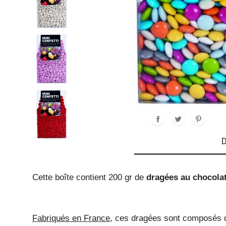
HALLOWEEN
CLOWN
GANTS
DESSINS ANIMÉS & BD
HUMOUR ET SEXY
HIPPIE
PANTALONS
ROMAIN
HÉROS
SUR-BOTTES
JEUX VIDEO
SEXY
D
PRÉHISTOIRE
ROME
Cette boîte contient 200 gr de 
dragées au chocola
Fabriqués en France
, ces dragées sont composés 