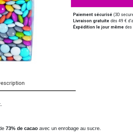
HALLOWEEN
HUMOUR
DISCO
LUNETTES
MÉDIEVAL
DISNEY
Paiement sécurisé
(3D secur
Livraison gratuite
dès 49 € d'a
Éxpédition le jour même
des 
SUPER-HÉROS ET...
MANGA
MARQUIS ET MARQUISE
UNIFORMES
escription
SAINT NICOLAS
SERIE TV
t
.
de 
73% de cacao
 avec un enrobage au sucre.