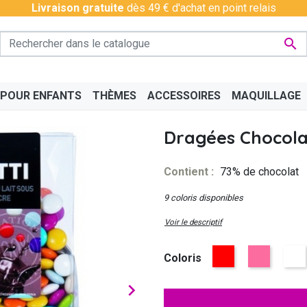
Livraison gratuite
dès 49 € d'achat en point relais

 POUR ENFANTS
THÈMES
ACCESSOIRES
MAQUILLAGE
Dragées Chocolat
Contient :
73% de chocolat
9 coloris disponibles
PÉRO
BAS - COLLANTS
CHINOIS
BAVAROIS
DISCO & CHARLESTON
BOAS
CÉLÉ
Voir le descriptif
Rouge
Rose
Blan
Coloris
