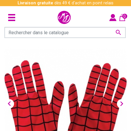
Livraison gratuite
dès 49 € d'achat en point relais
0


