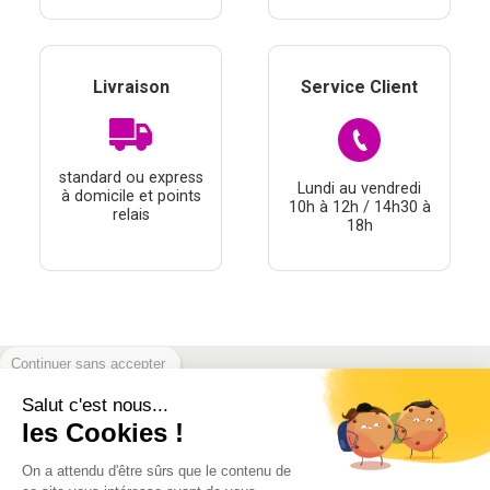
Livraison
Service Client
standard ou express
Lundi au vendredi
à domicile et points
10h à 12h / 14h30 à
relais
18h
Continuer sans accepter
Salut c'est nous...
À PROPOS
les Cookies !
THÉMATIQUES
On a attendu d'être sûrs que le contenu de