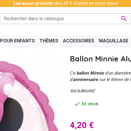
Livraison gratuite
dès 49 € d'achat en point relais

 POUR ENFANTS
THÈMES
ACCESSOIRES
MAQUILLAGE
Ballon Minnie A
Ce
ballon Minnie
d’un diamètre
d’
anniversaire
sur le thème de
PÉRO
BAS - COLLANTS
CHINOIS
BAVAROIS
DISCO & CHARLESTON
BOAS
CÉLÉ
Voir le descriptif

En stock
4,20 €