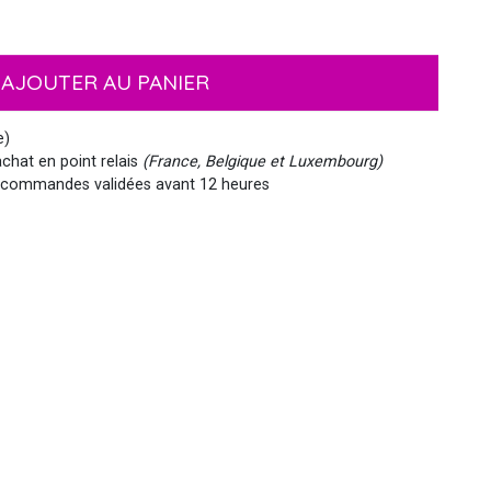
EMOJI ET ÉMOTICONES
MASQUES
NOËL
MOUSTACHES ET BARBES
PIRATES
HAWAI
AJOUTER AU PANIER
e)
chat en point relais
(France, Belgique et Luxembourg)
commandes validées avant 12 heures
MEDIEVAL
VIKING
WESTERN, INDIEN...
PAYS DU MONDE
SIRÈNE
STEAMPUNK