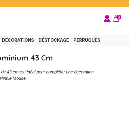
0
DÉCORATIONS
DÉSTOCKAGE
PERRUQUES
luminium 43 Cm
 de 43 cm est idéal pour compléter une décoration
 Minnie Mouse.
BRITÉ
ÉGYPTIEN
BIJOUX
CINÉMA
FÉES ET PRINCESSES
CHAPEAUX