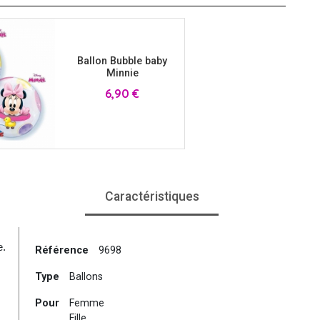
Ballon Bubble baby
Minnie
Prix
6,90 €
Caractéristiques
e.
Référence
9698
Type
Ballons
Pour
Femme
Fille