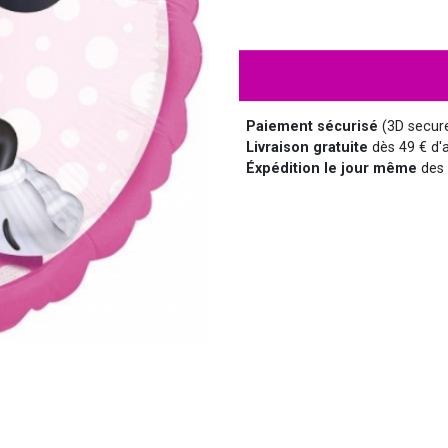
HALLOWEEN
HUMOUR
DISCO
LUNETTES
MÉDIEVAL
DISNEY
Paiement sécurisé
(3D secur
Livraison gratuite
dès 49 € d'a
Éxpédition le jour même
des 
SUPER-HÉROS ET...
MANGA
MARQUIS ET MARQUISE
UNIFORMES
SAINT NICOLAS
SERIE TV