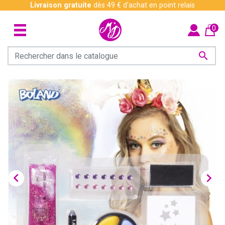
Livraison gratuite
dès 49 € d'achat en point relais
0


