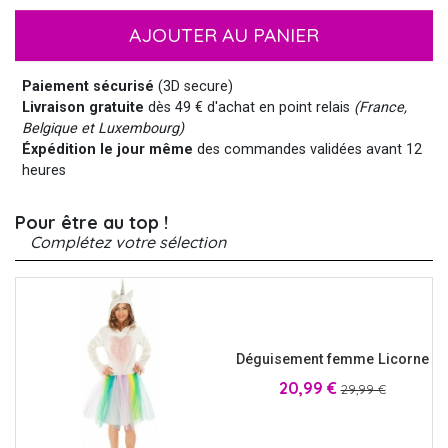
AJOUTER AU PANIER
Paiement sécurisé
(3D secure)
Livraison gratuite
dès 49 € d'achat en point relais
(France,
Belgique et Luxembourg)
Éxpédition le jour même
des commandes validées avant 12
heures
Pour être au top !
Complétez votre sélection
Déguisement femme Licorne
Prix
Prix
20,99 €
29,99 €