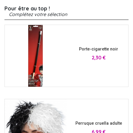
Pour être au top !
Complétez votre sélection
Porte-cigarette noir
Prix
2,30 €
Perruque cruella adulte
Prix
6,99 €