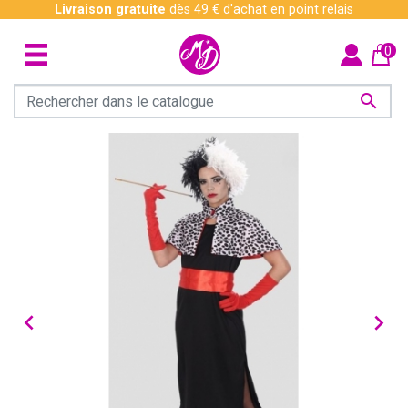
Livraison gratuite
dès 49 € d'achat en point relais
0


