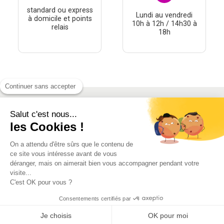
standard ou express
Lundi au vendredi
à domicile et points
10h à 12h / 14h30 à
relais
18h
Continuer sans accepter
Salut c'est nous...
À PROPOS
les Cookies !
THÉMATIQUES
On a attendu d'être sûrs que le contenu de
À DÉCOUVRIR
ce site vous intéresse avant de vous
déranger, mais on aimerait bien vous accompagner pendant votre
visite...
MON COMPTE
C'est OK pour vous ?
Consentements certifiés par
Je choisis
OK pour moi
Conditions générales de vente
-
Mentions Légales