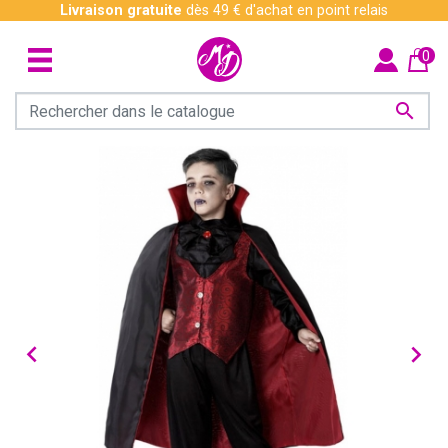
Livraison gratuite
dès 49 € d'achat en point relais
0


