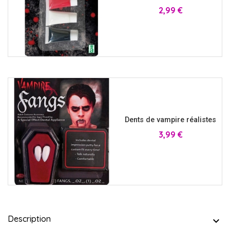
Prix
2,99 €
Dents de vampire réalistes
Prix
3,99 €
Description