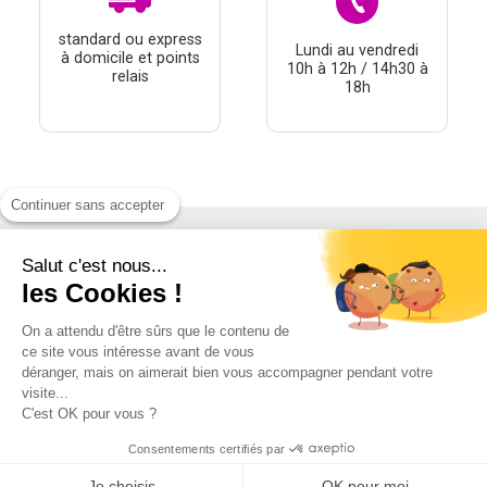
standard ou express
Lundi au vendredi
à domicile et points
10h à 12h / 14h30 à
relais
18h
Continuer sans accepter
Salut c'est nous...
À PROPOS
les Cookies !
THÉMATIQUES
On a attendu d'être sûrs que le contenu de
À DÉCOUVRIR
ce site vous intéresse avant de vous
déranger, mais on aimerait bien vous accompagner pendant votre
visite...
MON COMPTE
C'est OK pour vous ?
Consentements certifiés par
Je choisis
OK pour moi