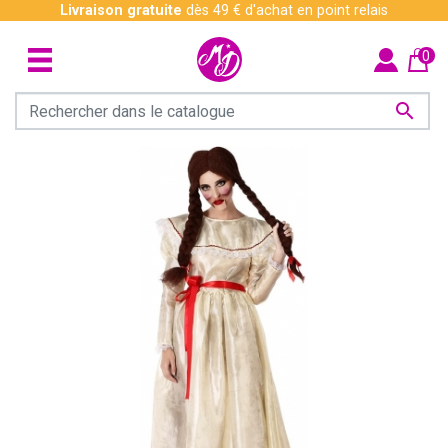
Livraison gratuite
dès 49 € d'achat en point relais
0
