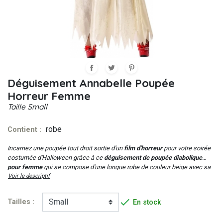
Déguisement Annabelle Poupée
Horreur Femme
Taille
Small
robe
Contient :
Incarnez une poupée tout droit sortie d'un
film d'horreur
pour votre soirée
costumée d'Halloween grâce à ce
déguisement de poupée diabolique
pour femme
qui se compose d'une longue robe de couleur beige avec sa
Voir le descriptif
ceinture incorporée de couleur rouge.

Tailles :
En stock