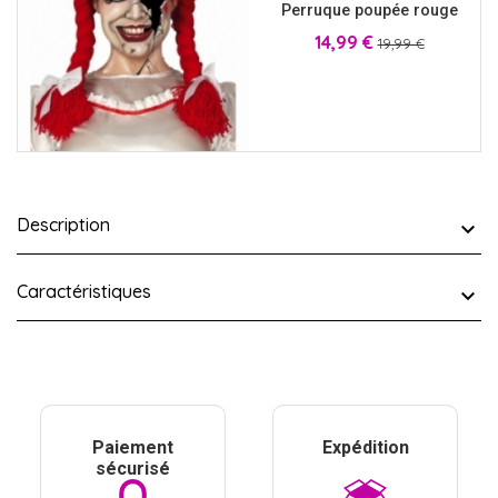
Perruque poupée rouge
Prix
Prix
14,99 €
19,99 €
Description
Caractéristiques
Paiement
Expédition
sécurisé