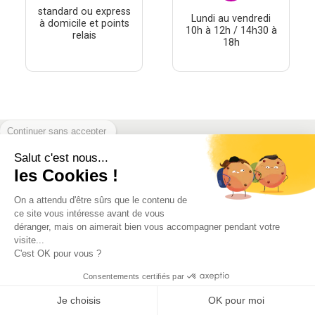
standard ou express
Lundi au vendredi
à domicile et points
10h à 12h / 14h30 à
relais
18h
Continuer sans accepter
Salut c'est nous...
À PROPOS
les Cookies !
THÉMATIQUES
On a attendu d'être sûrs que le contenu de
À DÉCOUVRIR
ce site vous intéresse avant de vous
déranger, mais on aimerait bien vous accompagner pendant votre
visite...
MON COMPTE
C'est OK pour vous ?
Consentements certifiés par
Je choisis
OK pour moi
Conditions générales de vente
-
Mentions Légales