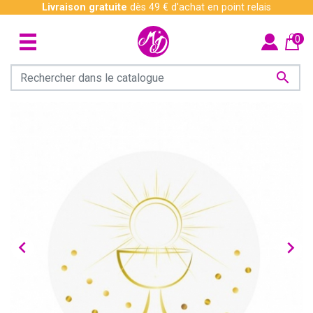
Livraison gratuite
dès 49 € d'achat en point relais
0


