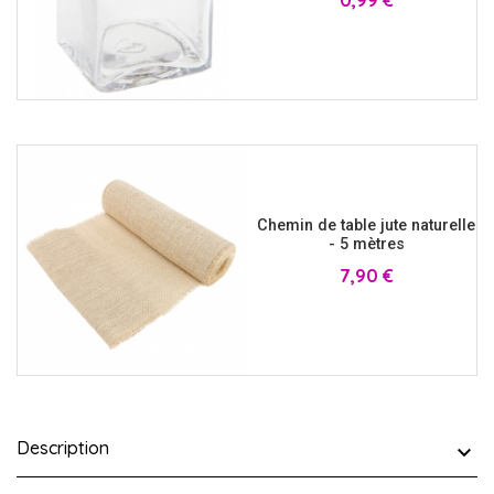
0,99 €
Chemin de table jute naturelle
- 5 mètres
Prix
7,90 €
Description