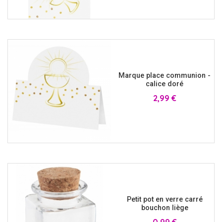
Marque place communion -
calice doré
Prix
2,99 €
Petit pot en verre carré
bouchon liège
Prix