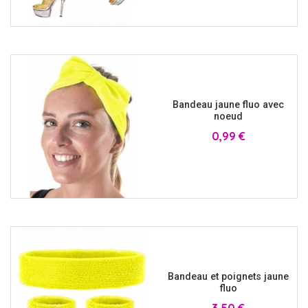
Bandeau jaune fluo avec
noeud
Prix
0,99 €
Bandeau et poignets jaune
fluo
Prix