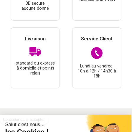
3D secure
aucune donné
Livraison
Service Client
standard ou express
Lundi au vendredi
à domicile et points
10h à 12h / 14h30 à
relais
18h
Continuer sans accepter
Salut c'est nous...
À PROPOS
les Cookies !