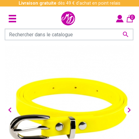
Livraison gratuite
dès 49 € d'achat en point relais
0


