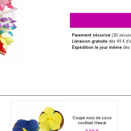
HALLOWEEN
HUMOUR
DISCO
LUNETTES
MÉDIEVAL
DISNEY
Paiement sécurisé
(3D secur
Livraison gratuite
dès 49 € d'a
Éxpédition le jour même
des 
SUPER-HÉROS ET...
MANGA
MARQUIS ET MARQUISE
UNIFORMES
SAINT NICOLAS
SERIE TV
Coupe noix de coco
cocktail Hawaï
Prix