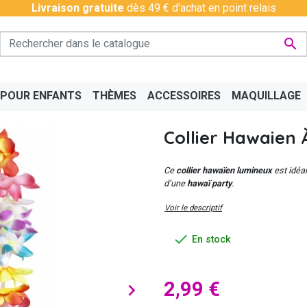
Livraison gratuite
dès 49 € d'achat en point relais

 POUR ENFANTS
THÈMES
ACCESSOIRES
MAQUILLAGE
Collier Hawaien 
Ce
collier hawaïen lumineux
est idéal
d’une
hawaï party
.
Voir le descriptif
PÉRO
BAS - COLLANTS
CHINOIS
BAVAROIS
DISCO & CHARLESTON
BOAS
CÉLÉ

En stock
2,99 €
