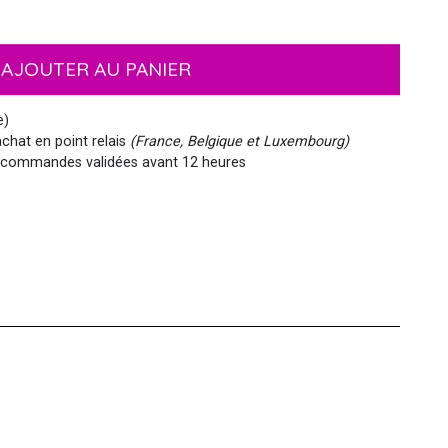
EMOJI ET ÉMOTICONES
MASQUES
NOËL
MOUSTACHES ET BARBES
PIRATES
HAWAI
AJOUTER AU PANIER
e)
chat en point relais
(France, Belgique et Luxembourg)
commandes validées avant 12 heures
MEDIEVAL
VIKING
WESTERN, INDIEN...
PAYS DU MONDE
SIRÈNE
STEAMPUNK