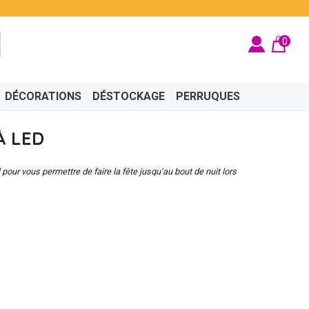
0
DÉCORATIONS
DÉSTOCKAGE
PERRUQUES
À LED
 pour vous permettre de faire la fête jusqu’au bout de nuit lors
BRITÉ
ÉGYPTIEN
BIJOUX
CINÉMA
FÉES ET PRINCESSES
CHAPEAUX