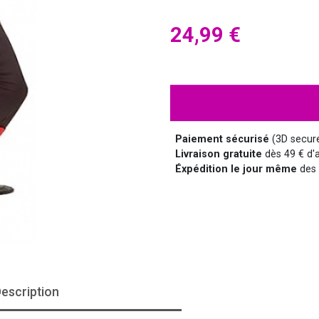
HALLOWEEN
HUMOUR
DISCO
LUNETTES
MÉDIEVAL
DISNEY
24,99 €
SUPER-HÉROS ET...
MANGA
MARQUIS ET MARQUISE
UNIFORMES
Paiement sécurisé
(3D secur
Livraison gratuite
dès 49 € d'a
Éxpédition le jour même
des 
SAINT NICOLAS
SERIE TV
escription