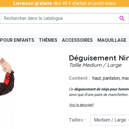
Livraison gratuite
dès 49 € d'achat en point relais

 POUR ENFANTS
THÈMES
ACCESSOIRES
MAQUILLAGE
Déguisement Nin
Taille
Medium / Large
Contient :
haut, pantalon, ma
PÉRO
BAS - COLLANTS
CHINOIS
BAVAROIS
DISCO & CHARLESTON
BOAS
CÉLÉ
Ce
déguisement de ninja pour homm
ainsi que d’une paire de manchettes 
Voir le descriptif
Tailles :