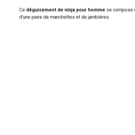
Ce
déguisement de ninja pour homme
se compose d’u
d’une paire de manchettes et de jambières.
VIKING
WESTERN