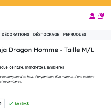
0
DÉCORATIONS
DÉSTOCKAGE
PERRUQUES
ja Dragon Homme - Taille M/L
sque, ceinture, manchettes, jambières
BRITÉ
ÉGYPTIEN
BIJOUX
CINÉMA
FÉES ET PRINCESSES
CHAPEAUX
e
se compose d’un haut, d’un pantalon, d’un masque, d’une ceinture
et de jambières.

En stock