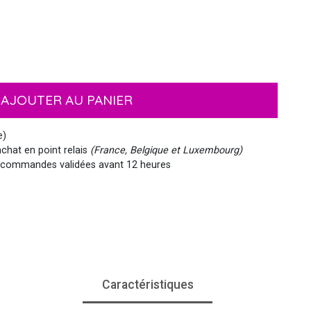
EMOJI ET ÉMOTICONES
MASQUES
NOËL
MOUSTACHES ET BARBES
PIRATES
HAWAI
AJOUTER AU PANIER
MEDIEVAL
VIKING
WESTERN, INDIEN...
PAYS DU MONDE
e)
chat en point relais
(France, Belgique et Luxembourg)
commandes validées avant 12 heures
SIRÈNE
STEAMPUNK
Caractéristiques