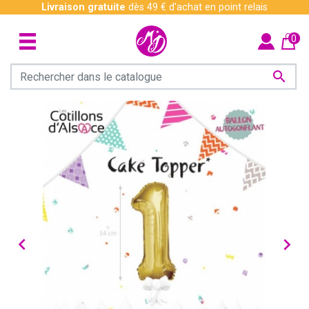
Livraison gratuite
dès 49 € d'achat en point relais
0


