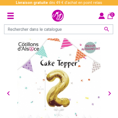
Livraison gratuite
dès 49 € d'achat en point relais
0


