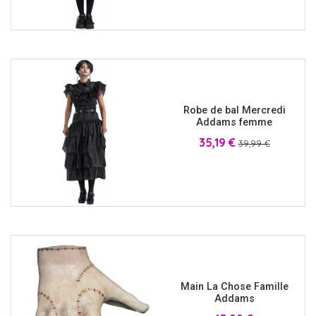
Robe de bal Mercredi
Addams femme
Prix
Prix
35,19 €
39,99 €
Main La Chose Famille
Addams