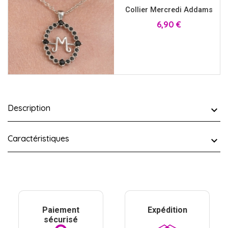
Collier Mercredi Addams
Prix
6,90 €
Description
Caractéristiques
Paiement
Expédition
sécurisé