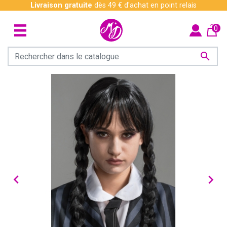
Livraison gratuite
dès 49 € d'achat en point relais
0


