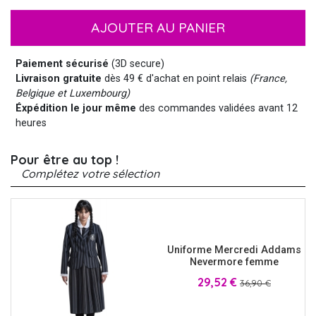
AJOUTER AU PANIER
Paiement sécurisé
(3D secure)
Livraison gratuite
dès 49 € d'achat en point relais
(France,
Belgique et Luxembourg)
Éxpédition le jour même
des commandes validées avant 12
heures
Pour être au top !
Complétez votre sélection
Uniforme Mercredi Addams
Nevermore femme
Prix
Prix
29,52 €
36,90 €