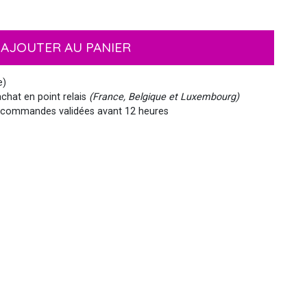
EMOJI ET ÉMOTICONES
MASQUES
NOËL
MOUSTACHES ET BARBES
PIRATES
HAWAI
AJOUTER AU PANIER
e)
chat en point relais
(France, Belgique et Luxembourg)
commandes validées avant 12 heures
MEDIEVAL
VIKING
WESTERN, INDIEN...
PAYS DU MONDE
SIRÈNE
STEAMPUNK