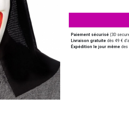
HALLOWEEN
HUMOUR
DISCO
LUNETTES
MÉDIEVAL
DISNEY
Paiement sécurisé
(3D secur
Livraison gratuite
dès 49 € d'a
Éxpédition le jour même
des 
SUPER-HÉROS ET...
MANGA
MARQUIS ET MARQUISE
UNIFORMES
SAINT NICOLAS
SERIE TV