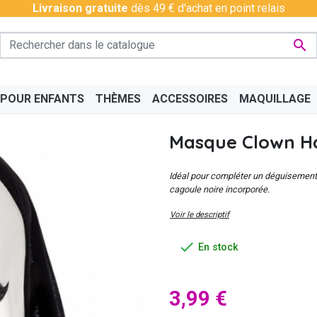
Livraison gratuite
dès 49 € d'achat en point relais

 POUR ENFANTS
THÈMES
ACCESSOIRES
MAQUILLAGE
Masque Clown H
Idéal pour compléter un déguisement
cagoule noire incorporée.
Voir le descriptif
PÉRO
BAS - COLLANTS
CHINOIS
BAVAROIS
DISCO & CHARLESTON
BOAS
CÉLÉ

En stock
3,99 €