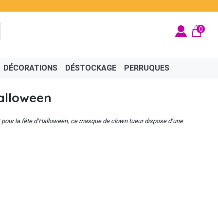
0
DÉCORATIONS
DÉSTOCKAGE
PERRUQUES
alloween
 pour la fête d’Halloween, ce masque de clown tueur dispose d’une
BRITÉ
ÉGYPTIEN
BIJOUX
CINÉMA
FÉES ET PRINCESSES
CHAPEAUX