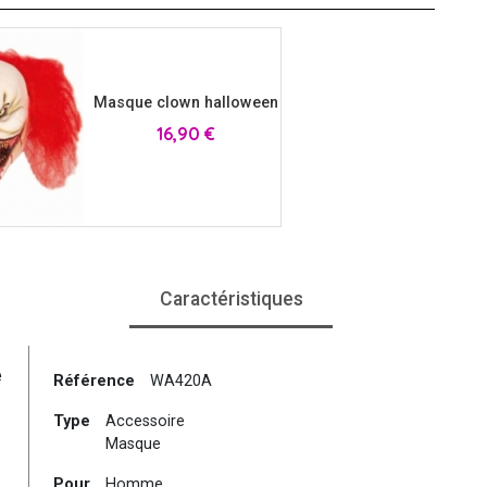
Masque clown halloween
Prix
16,90 €
Caractéristiques
e
Référence
WA420A
Type
Accessoire
Masque
Pour
Homme