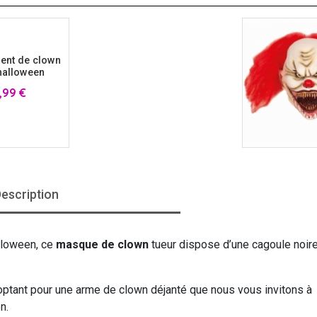
ent de clown
halloween
x
,99 €
escription
lloween, ce
masque de clown
tueur dispose d’une cagoule noir
optant pour une arme de clown déjanté que nous vous invitons à
n.