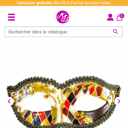
Livraison gratuite
dès 49 € d'achat en point relais
0


