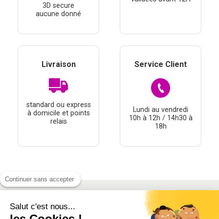
3D secure
aucune donné
Livraison
Service Client
standard ou express
Lundi au vendredi
à domicile et points
10h à 12h / 14h30 à
relais
18h
Continuer sans accepter
Salut c'est nous...
À PROPOS
les Cookies !