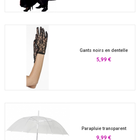
Gants noirs en dentelle
Prix
5,99 €
Parapluie transparent
Prix
9,99 €