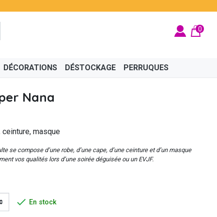
0
DÉCORATIONS
DÉSTOCKAGE
PERRUQUES
per Nana
, ceinture, masque
BRITÉ
ÉGYPTIEN
BIJOUX
CINÉMA
FÉES ET PRINCESSES
CHAPEAUX
lte se compose d’une robe, d’une cape, d’une ceinture et d’un masque
ement vos qualités lors d’une soirée déguisée ou un EVJF.

En stock