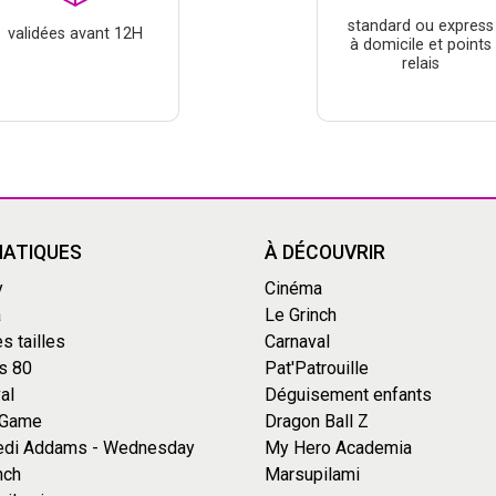
standard ou express
validées avant 12H
à domicile et points
relais
ATIQUES
À DÉCOUVRIR
y
Cinéma
a
Le Grinch
s tailles
Carnaval
s 80
Pat'Patrouille
al
Déguisement enfants
 Game
Dragon Ball Z
edi Addams - Wednesday
My Hero Academia
nch
Marsupilami