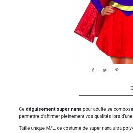
HALLOWEEN
CLOWN
GANTS
DESSINS ANIMÉS & BD
HUMOUR ET SEXY
HIPPIE
PANTALONS
ROMAIN
HÉROS
SUR-BOTTES
JEUX VIDEO
SEXY
D
PRÉHISTOIRE
ROME
Ce
déguisement super nana
pour adulte se compose 
permettre d’affirmer pleinement vos qualités lors d’un
Taille unique M/L, ce costume de super nana ultra polyv