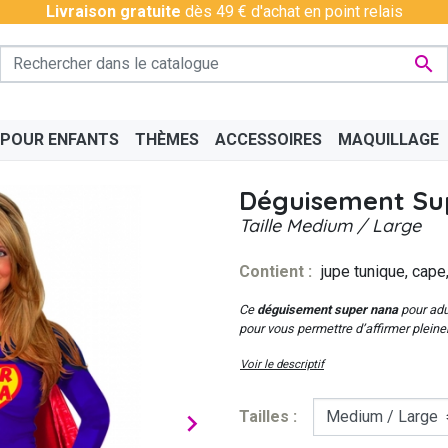
Livraison gratuite
dès 49 € d'achat en point relais

 POUR ENFANTS
THÈMES
ACCESSOIRES
MAQUILLAGE
Déguisement Su
Taille
Medium / Large
Contient :
jupe tunique, cape
PÉRO
BAS - COLLANTS
CHINOIS
BAVAROIS
DISCO & CHARLESTON
BOAS
CÉLÉ
Ce
déguisement super nana
pour adu
pour vous permettre d’affirmer plein
Voir le descriptif
Tailles :
