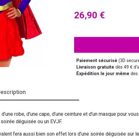
HALLOWEEN
HUMOUR
DISCO
LUNETTES
MÉDIEVAL
DISNEY
26,90 €
SUPER-HÉROS ET...
MANGA
MARQUIS ET MARQUISE
UNIFORMES
Paiement sécurisé
(3D secur
Livraison gratuite
dès 49 € d'a
Éxpédition le jour même
des 
escription
SAINT NICOLAS
SERIE TV
d’une robe, d’une cape, d’une ceinture et d’un masque pour vous
e soirée déguisée ou un EVJF.
alent fera aussi bien son effet lors d’une soirée déguisée sur l