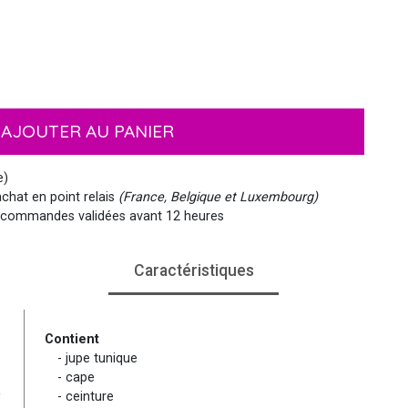
EMOJI ET ÉMOTICONES
MASQUES
NOËL
MOUSTACHES ET BARBES
PIRATES
HAWAI
AJOUTER AU PANIER
MEDIEVAL
VIKING
WESTERN, INDIEN...
PAYS DU MONDE
e)
chat en point relais
(France, Belgique et Luxembourg)
commandes validées avant 12 heures
Caractéristiques
SIRÈNE
STEAMPUNK
Contient
- jupe tunique
- cape
e
- ceinture