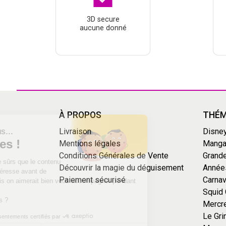
3D secure
aucune donné
Continuer sans accepter
À PROPOS
THÉM
Salut c'est nous...
Livraison
Disne
les Cookies !
Mentions légales
Mang
Conditions Générales de Vente
Grande
On a attendu d'être sûrs que le contenu
Découvrir la magie du déguisement
Année
de ce site vous intéresse avant de
Paiement sécurisé
Carnav
vous déranger, mais on aimerait bien vous accompagner pendant
votre visite...
Squid
C'est OK pour vous ?
Mercr
Le Gri
Consentements certifiés par