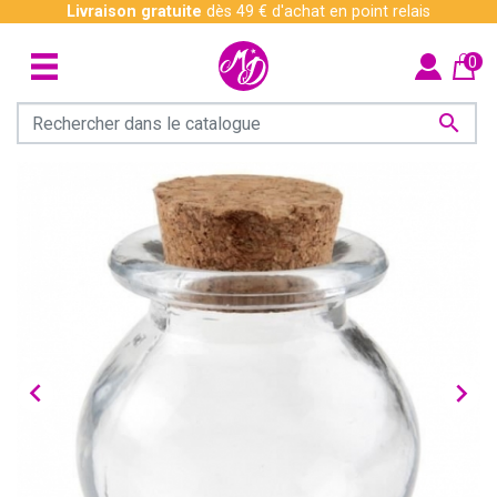
Livraison gratuite
dès 49 € d'achat en point relais
0


