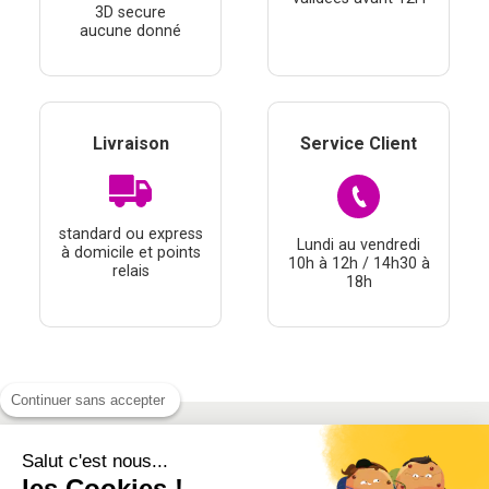
3D secure
aucune donné
Livraison
Service Client
standard ou express
Lundi au vendredi
à domicile et points
10h à 12h / 14h30 à
relais
18h
Continuer sans accepter
Salut c'est nous...
À PROPOS
les Cookies !