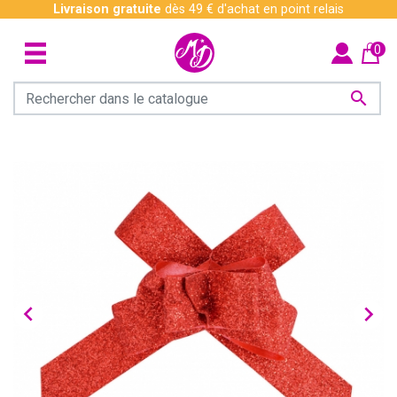
Livraison gratuite
dès 49 € d'achat en point relais
0


