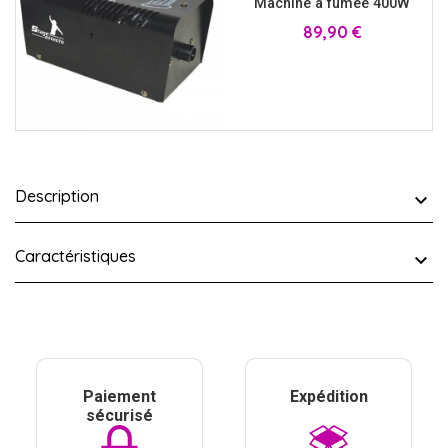
Machine à fumée 400W
Prix
89,90 €
Description
Caractéristiques
Paiement
Expédition
sécurisé