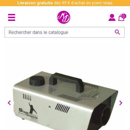
Livraison gratuite
dès 49 € d'achat en point relais
0


