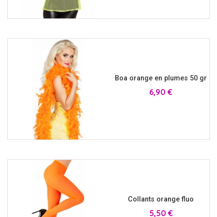
Boa orange en plumes 50 gr
Prix
6,90 €
Collants orange fluo
Prix
5,50 €