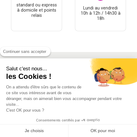
standard ou express
Lundi au vendredi
à domicile et points
10h à 12h / 14h30 à
relais
18h
Continuer sans accepter
Salut c'est nous...
À PROPOS
les Cookies !
THÉMATIQUES
On a attendu d'être sûrs que le contenu de
À DÉCOUVRIR
ce site vous intéresse avant de vous
déranger, mais on aimerait bien vous accompagner pendant votre
visite...
MON COMPTE
C'est OK pour vous ?
Consentements certifiés par
Je choisis
OK pour moi
Conditions générales de vente
-
Mentions Légales