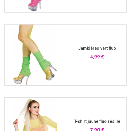
Jambières vert fluo
Prix
4,99 €
T-shirt jaune fluo résille
Prix
7,90 €