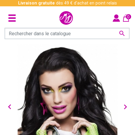
Livraison gratuite
dès 49 € d'achat en point relais
0


