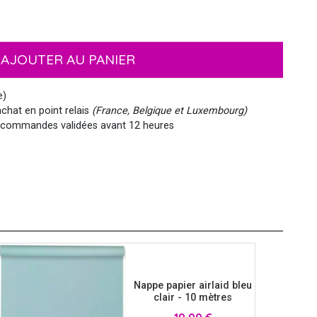
EMOJI ET ÉMOTICONES
MASQUES
NOËL
MOUSTACHES ET BARBES
PIRATES
HAWAI
AJOUTER AU PANIER
e)
chat en point relais
(France, Belgique et Luxembourg)
commandes validées avant 12 heures
MEDIEVAL
VIKING
WESTERN, INDIEN...
PAYS DU MONDE
SIRÈNE
STEAMPUNK
Nappe papier airlaid bleu
clair - 10 mètres
Prix