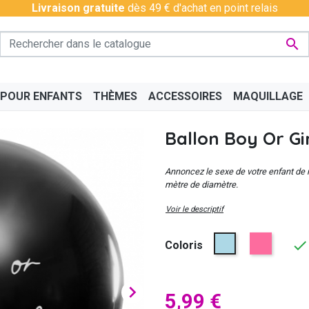
Livraison gratuite
dès 49 € d'achat en point relais

 POUR ENFANTS
THÈMES
ACCESSOIRES
MAQUILLAGE
Ballon Boy Or Gi
Annoncez le sexe de votre enfant de m
mètre de diamètre.
Voir le descriptif
PÉRO
BAS - COLLANTS
CHINOIS
BAVAROIS
DISCO & CHARLESTON
BOAS
CÉLÉ
Bleu
Rose

Coloris

5,99 €