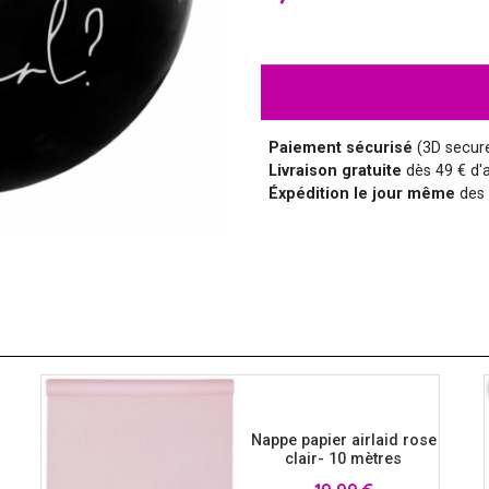
HALLOWEEN
HUMOUR
DISCO
LUNETTES
MÉDIEVAL
DISNEY
Paiement sécurisé
(3D secur
Livraison gratuite
dès 49 € d'a
Éxpédition le jour même
des 
SUPER-HÉROS ET...
MANGA
MARQUIS ET MARQUISE
UNIFORMES
SAINT NICOLAS
SERIE TV
Nappe papier airlaid rose
clair- 10 mètres
Prix