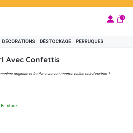
0
DÉCORATIONS
DÉSTOCKAGE
PERRUQUES
rl Avec Confettis
anière originale et festive avec cet énorme ballon noir d'environ 1
BRITÉ
ÉGYPTIEN
BIJOUX
CINÉMA
FÉES ET PRINCESSES
CHAPEAUX
En stock