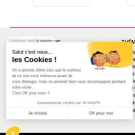
Continuer sans accepter
À PROPOS
THÉM
Salut c'est nous...
Livraison
Disne
les Cookies !
Mentions légales
Mang
Conditions Générales de Vente
Grande
On a attendu d'être sûrs que le contenu
Découvrir la magie du déguisement
Année
de ce site vous intéresse avant de
Paiement sécurisé
Carnav
vous déranger, mais on aimerait bien vous accompagner pendant
votre visite...
Squid
C'est OK pour vous ?
Mercr
Le Gri
Consentements certifiés par
Marsu
Je choisis
OK pour moi
Axeptio consent
Plateforme de Gestion du Consentement : Personnalisez vo
Notre plateforme vous permet d'adapter et de gérer vos param