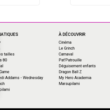
ATIQUES
À DÉCOUVRIR
y
Cinéma
a
Le Grinch
s tailles
Carnaval
s 80
Pat'Patrouille
al
Déguisement enfants
 Game
Dragon Ball Z
edi Addams - Wednesday
My Hero Academia
nch
Marsupilami
pilami
s Options
ètres de confidentialité, en garantissant la conformité avec le