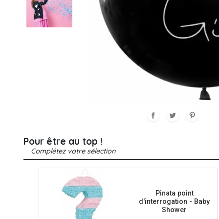
HALLOWEEN
CLOWN
GANTS
DESSINS ANIMÉS & BD
HUMOUR ET SEXY
HIPPIE
PANTALONS
ROMAIN
HÉROS
SUR-BOTTES
JEUX VIDEO
SEXY
Pour être au top !
Complétez votre sélection
PRÉHISTOIRE
ROME
Pinata point
d'interrogation - Baby
Shower