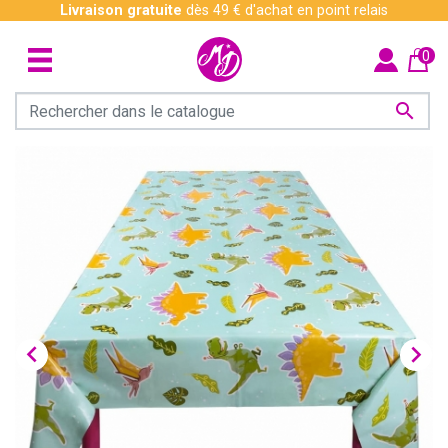
Livraison gratuite
dès 49 € d'achat en point relais
0


