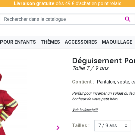
Livraison gratuite
dès 49 € d'achat en point relais

 POUR ENFANTS
THÈMES
ACCESSOIRES
MAQUILLAGE
Déguisement Po
Taille
7 / 9 ans
Contient :
Pantalon, veste, c
PÉRO
BAS - COLLANTS
CHINOIS
BAVAROIS
DISCO & CHARLESTON
BOAS
CÉLÉ
Parfait pour incarner un soldat du feu
bonheur de votre petit héro.
Voir le descriptif
Tailles :
