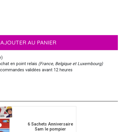
EMOJI ET ÉMOTICONES
MASQUES
NOËL
MOUSTACHES ET BARBES
PIRATES
HAWAI
AJOUTER AU PANIER
MEDIEVAL
VIKING
WESTERN, INDIEN...
PAYS DU MONDE
e)
chat en point relais
(France, Belgique et Luxembourg)
commandes validées avant 12 heures
SIRÈNE
STEAMPUNK
6 Sachets Anniversaire
Sam le pompier