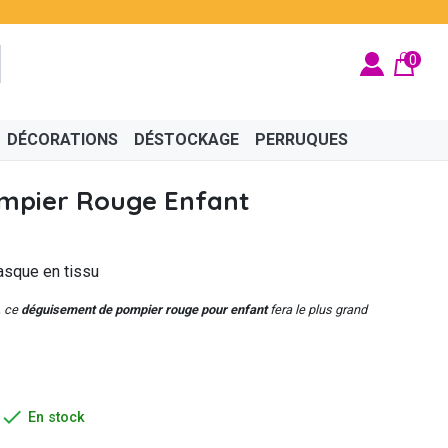
0
DÉCORATIONS
DÉSTOCKAGE
PERRUQUES
mpier Rouge Enfant
asque en tissu
BRITÉ
ÉGYPTIEN
BIJOUX
CINÉMA
FÉES ET PRINCESSES
CHAPEAUX
, ce
déguisement de pompier rouge pour enfant
fera le plus grand

En stock