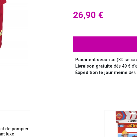
HALLOWEEN
HUMOUR
DISCO
LUNETTES
MÉDIEVAL
DISNEY
26,90 €
SUPER-HÉROS ET...
MANGA
MARQUIS ET MARQUISE
UNIFORMES
Paiement sécurisé
(3D secur
Livraison gratuite
dès 49 € d'a
Éxpédition le jour même
des 
SAINT NICOLAS
SERIE TV
nt de pompier
ant luxe