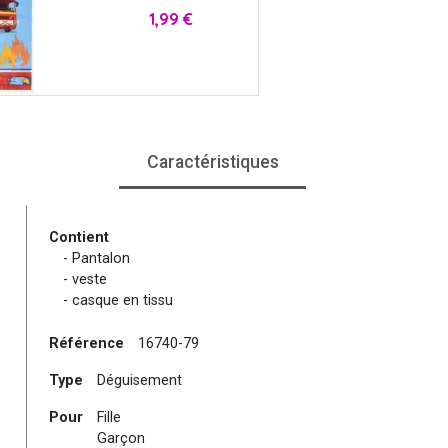
Prix
1,99 €
Caractéristiques
Contient
- Pantalon
- veste
- casque en tissu
Référence
16740-79
Type
Déguisement
Pour
Fille
Garçon