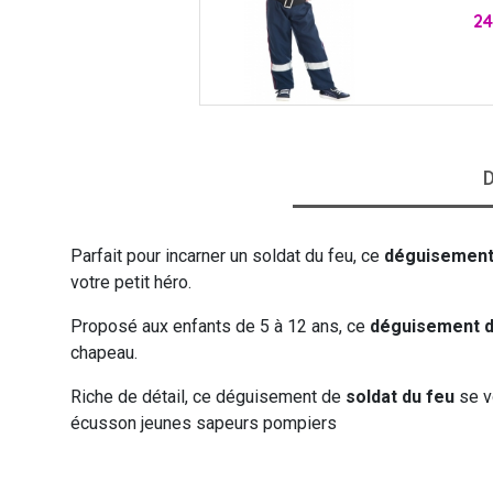
Pri
24
VIKING
WESTERN
D
Parfait pour incarner un soldat du feu, ce
déguisement
votre petit héro.
Proposé aux enfants de 5 à 12 ans, ce
déguisement d
chapeau.
Riche de détail, ce déguisement de
soldat du feu
se v
écusson jeunes sapeurs pompiers