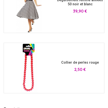
Déguisement femme années
50 noir et blanc
Prix
39,90 €
Collier de perles rouge
Prix
2,50 €