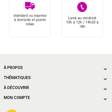
standard ou express
Lundi au vendredi
à domicile et points
10h à 12h / 14h30 à
relais
18h
À PROPOS
THÉMATIQUES
À DÉCOUVRIR
ue le contenu de ce site vous intéresse
mais on aimerait bien vous accompagner
MON COMPTE
nts certifiés par