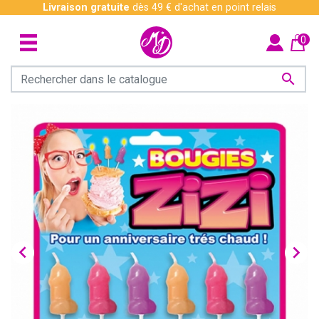
Livraison gratuite
dès 49 € d'achat en point relais
0


