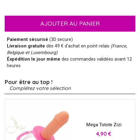
AJOUTER AU PANIER
Paiement sécurisé
(3D secure)
Livraison gratuite
dès 49 € d'achat en point relais
(France,
Belgique et Luxembourg)
Éxpédition le jour même
des commandes validées avant 12
heures
Pour être au top !
Complétez votre sélection
Mega Totote Zizi
Prix
4,90 €