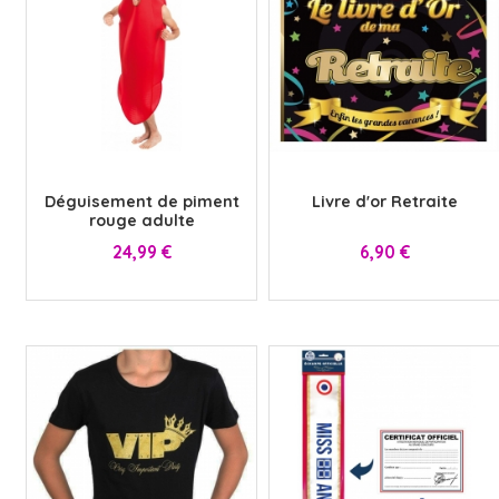
HALLOWEEN
CLOWN
GANTS
DESSINS ANIMÉS & BD
HUMOUR ET SEXY
HIPPIE
x
x
Déguisement de piment
Livre d'or Retraite
PANTALONS
ROMAIN
HÉROS
SUR-BOTTES
JEUX VIDEO
SEXY
rouge adulte
Prix
Prix
24,99 €
6,90 €
PRÉHISTOIRE
ROME