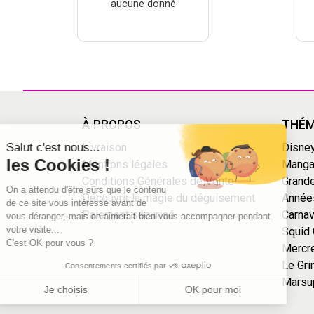
aucune donné
Continuer sans accepter
À PROPOS
THÉM
Salut c'est nous...
Livraison
Disne
les Cookies !
Mentions légales
Mang
Conditions Générales de Vente
Grande
On a attendu d'être sûrs que le contenu
Découvrir la magie du déguisement
Année
de ce site vous intéresse avant de
Paiement sécurisé
Carnav
vous déranger, mais on aimerait bien vous accompagner pendant
votre visite...
Squid
C'est OK pour vous ?
Mercr
Le Gri
Consentements certifiés par
Marsu
Je choisis
OK pour moi
Axeptio consent
Plateforme de Gestion du Consentement : Personnalisez vo