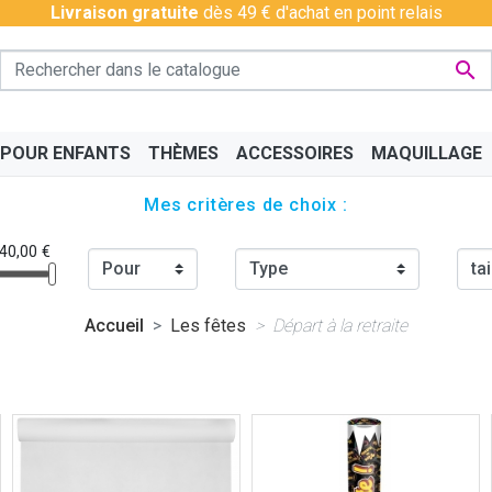
Livraison gratuite
dès 49 € d'achat en point relais

 POUR ENFANTS
THÈMES
ACCESSOIRES
MAQUILLAGE
Mes critères de choix :
 40,00 €
Accueil
Les fêtes
Départ à la retraite
PÉRO
BAS - COLLANTS
CHINOIS
BAVAROIS
DISCO & CHARLESTON
BOAS
CÉLÉ