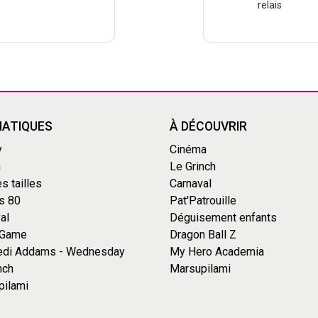
relais
ATIQUES
À DÉCOUVRIR
y
Cinéma
a
Le Grinch
s tailles
Carnaval
s 80
Pat'Patrouille
al
Déguisement enfants
 Game
Dragon Ball Z
edi Addams - Wednesday
My Hero Academia
nch
Marsupilami
pilami
s Options