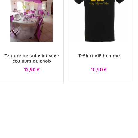
EMOJI ET ÉMOTICONES
MASQUES
NOËL
MOUSTACHES ET BARBES
PIRATES
HAWAI
x
x
bleu
Violet
Rose
Bleu clair
Jaune
+10
Tenture de salle intissé -
T-Shirt VIP homme
MEDIEVAL
VIKING
WESTERN, INDIEN...
PAYS DU MONDE
couleurs au choix
Prix
Prix
12,90 €
10,90 €
SIRÈNE
STEAMPUNK