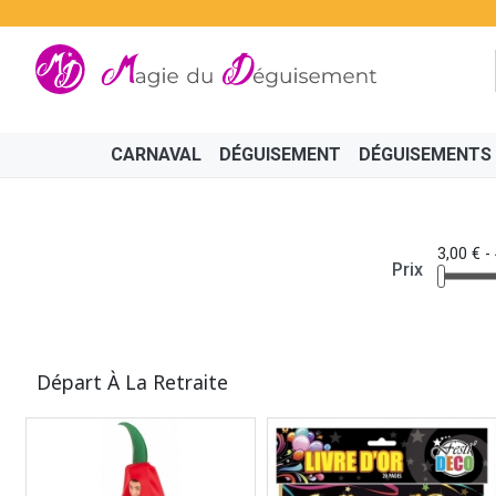
CARNAVAL
DÉGUISEMENT
DÉGUISEMENTS
ANNÉES 50
3,00 € -
Prix
AILES ET BAGUETTES
GRANDES TAILLES
ANNÉES 80
CHARLESTON ANNÉES 30
ARMES
A
Départ À La Retraite