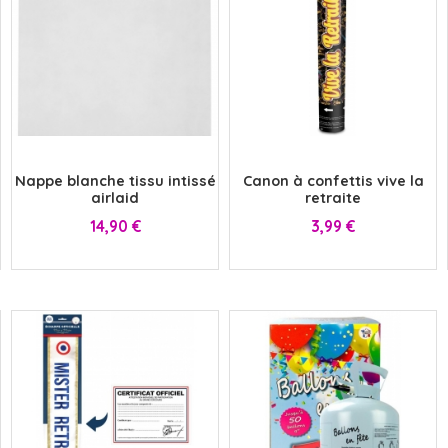
HALLOWEEN
HUMOUR
DISCO
LUNETTES
MÉDIEVAL
DISNEY
x
x
Nappe blanche tissu intissé
Canon à confettis vive la
SUPER-HÉROS ET...
MANGA
MARQUIS ET MARQUISE
UNIFORMES
airlaid
retraite
Prix
Prix
14,90 €
3,99 €
SAINT NICOLAS
SERIE TV