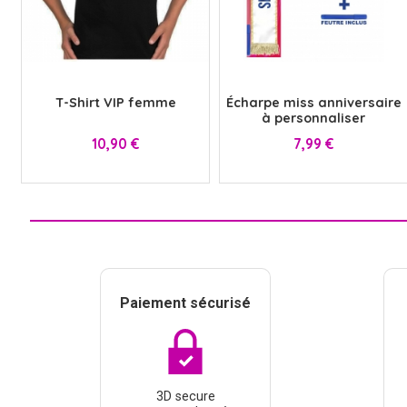
VIKING
WESTERN
x
x
T-Shirt VIP femme
Écharpe miss anniversaire
à personnaliser
Prix
Prix
10,90 €
7,99 €
Paiement sécurisé
3D secure