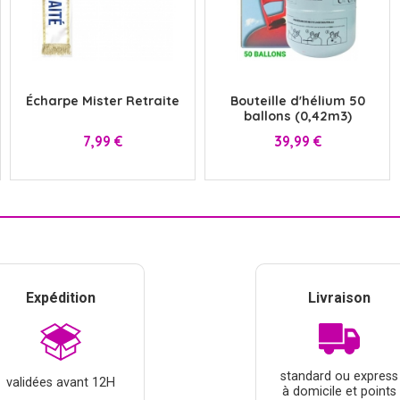
x
x
Écharpe Mister Retraite
Bouteille d'hélium 50
ballons (0,42m3)
Prix
Prix
7,99 €
39,99 €
Expédition
Livraison
standard ou express
validées avant 12H
à domicile et points