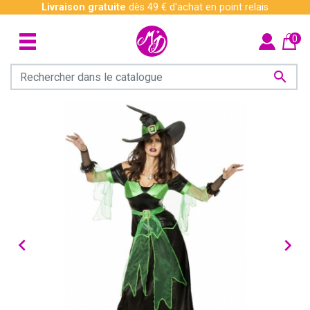
Livraison gratuite
dès 49 € d'achat en point relais
0


