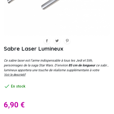
Sabre Laser Lumineux
Ce sabre laser est l’arme indispensable à tous les Jedi et Sith,
personnages de la saga Star Wars. D’environ
85 cm de longueur
ce sabre
lumineux apportera une touche de réalisme supplémentaire à votre
Voir le descriptif
déguisement de Jedi ou de Dark vador.

En stock
6,90 €