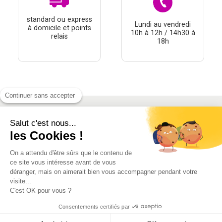
standard ou express
Lundi au vendredi
à domicile et points
10h à 12h / 14h30 à
relais
18h
Continuer sans accepter
Salut c'est nous...
À PROPOS
les Cookies !
THÉMATIQUES
On a attendu d'être sûrs que le contenu de
À DÉCOUVRIR
ce site vous intéresse avant de vous
déranger, mais on aimerait bien vous accompagner pendant votre
visite...
MON COMPTE
C'est OK pour vous ?
Consentements certifiés par