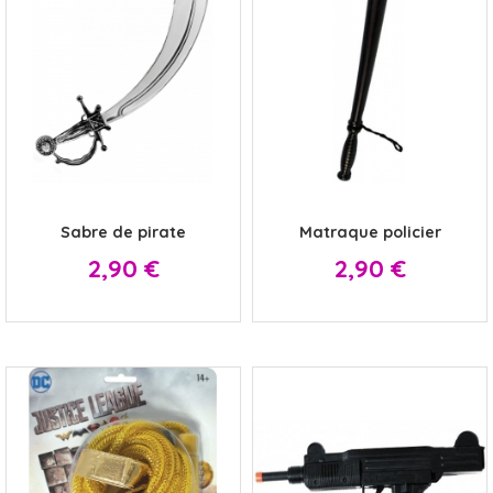
x
x
Sabre de pirate
Matraque policier
Prix
Prix
2,90 €
2,90 €