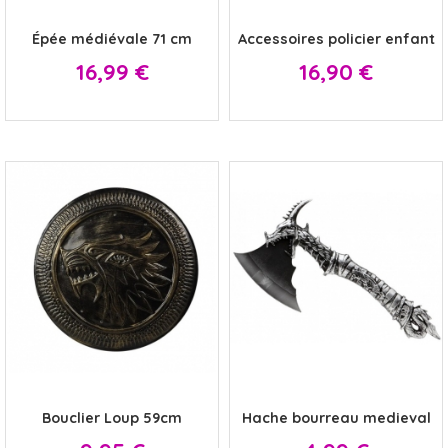
x
x
Épée médiévale 71 cm
Accessoires policier enfant
Prix
Prix
16,99 €
16,90 €
x
x
Bouclier Loup 59cm
Hache bourreau medieval
Prix
Prix