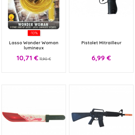
-10%
x
Lasso Wonder Woman
Pistolet Mitrailleur
lumineux
Prix
Prix
Prix
10,71 €
6,99 €
11,90 €