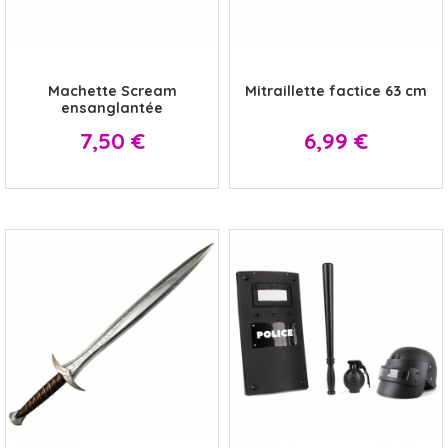
x
x
Machette Scream
Mitraillette factice 63 cm
ensanglantée
Prix
Prix
7,50 €
6,99 €