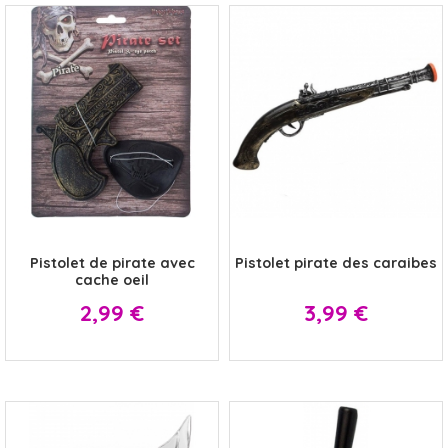
x
x
Pistolet de pirate avec
Pistolet pirate des caraibes
cache oeil
Prix
Prix
2,99 €
3,99 €