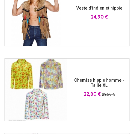
Veste d'indien et hippie
Prix
24,90 €
Chemise hippie homme -
Taille XL
Prix
Prix
22,80 €
28,50 €