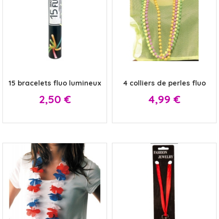
x
x
15 bracelets fluo lumineux
4 colliers de perles fluo
Prix
Prix
2,50 €
4,99 €