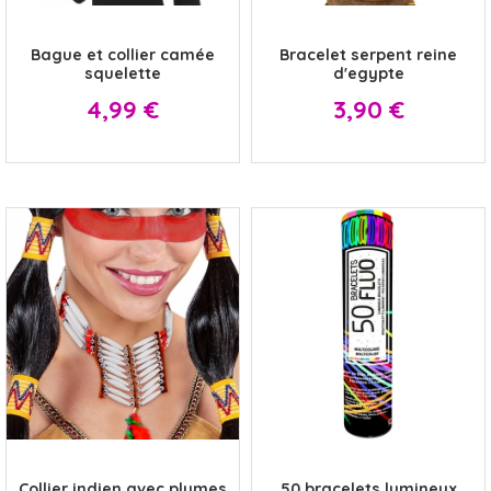
x
x
Bague et collier camée
Bracelet serpent reine
squelette
d'egypte
Prix
Prix
4,99 €
3,90 €
x
x
Collier indien avec plumes
50 bracelets lumineux