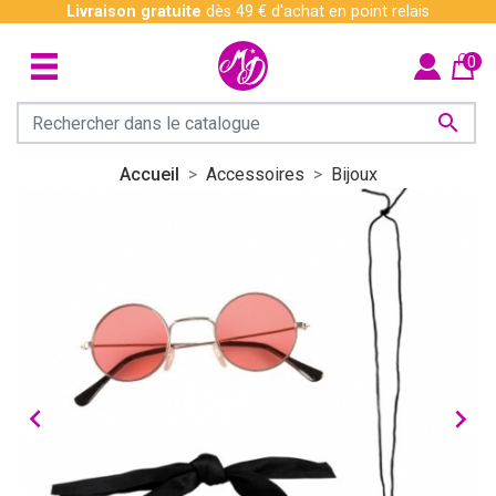
Livraison gratuite
dès 49 € d'achat en point relais
0

Accueil
Accessoires
Bijoux

