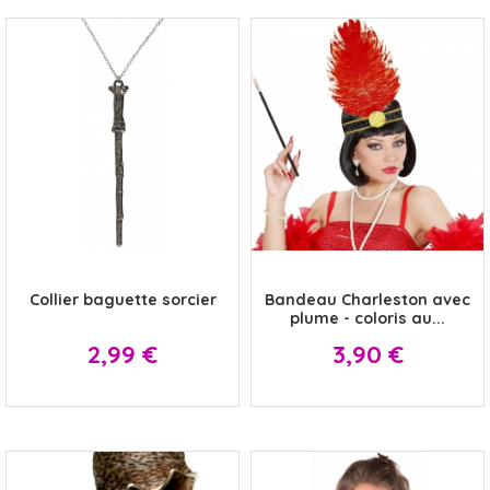
x
x
Collier baguette sorcier
Bandeau Charleston avec
plume - coloris au...
Prix
Prix
2,99 €
3,90 €