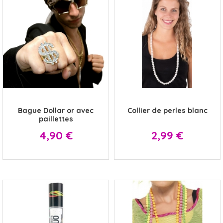
x
x
Bague Dollar or avec
Collier de perles blanc
paillettes
Prix
Prix
4,90 €
2,99 €