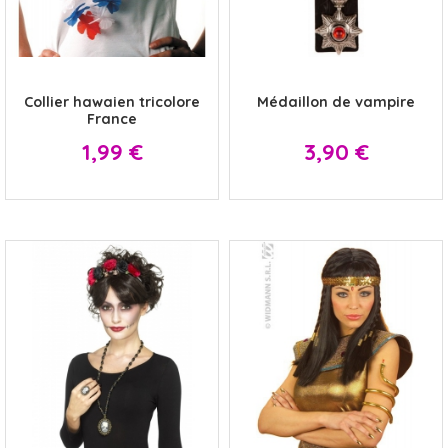
x
x
Collier hawaien tricolore
Médaillon de vampire
France
Prix
Prix
1,99 €
3,90 €