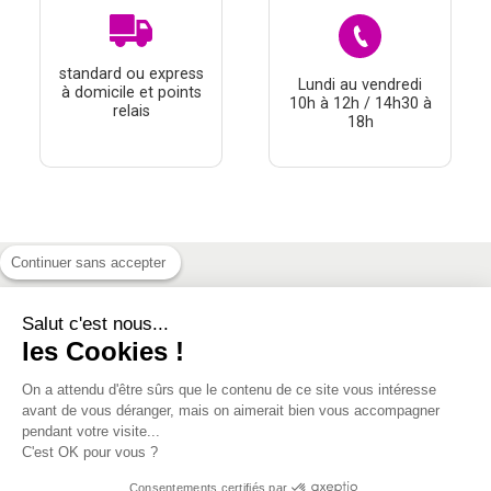
standard ou express
Lundi au vendredi
à domicile et points
10h à 12h / 14h30 à
relais
18h
Continuer sans accepter
À PROPOS
Salut c'est nous...
les Cookies !
THÉMATIQUES
À DÉCOUVRIR
On a attendu d'être sûrs que le contenu de ce site vous intéresse
avant de vous déranger, mais on aimerait bien vous accompagner
pendant votre visite...
MON COMPTE
C'est OK pour vous ?
Consentements certifiés par