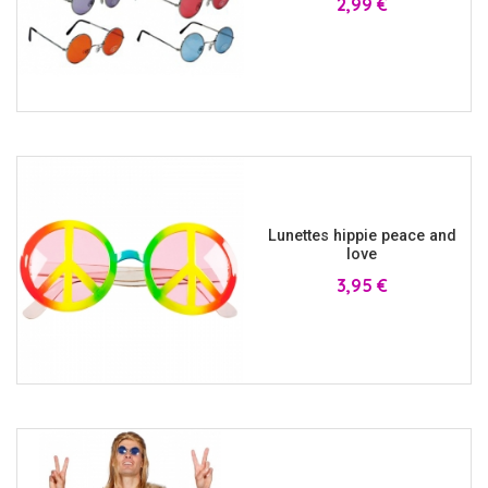
2,99 €
Lunettes hippie peace and
love
Prix
3,95 €