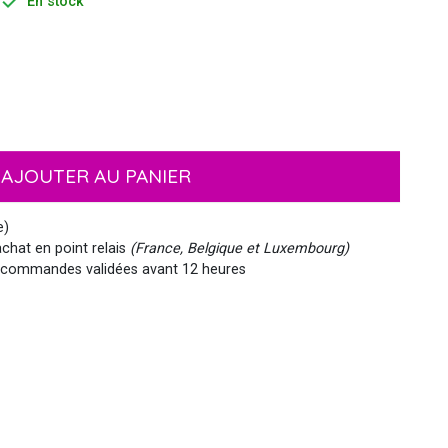

En stock
EMOJI ET ÉMOTICONES
MASQUES
NOËL
MOUSTACHES ET BARBES
PIRATES
HAWAI
AJOUTER AU PANIER
MEDIEVAL
VIKING
WESTERN, INDIEN...
PAYS DU MONDE
e)
chat en point relais
(France, Belgique et Luxembourg)
commandes validées avant 12 heures
SIRÈNE
STEAMPUNK