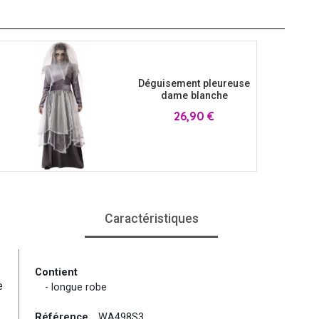
Déguisement pleureuse
dame blanche
Prix
26,90 €
Caractéristiques
Contient
e
- longue robe
Référence
WA498S3