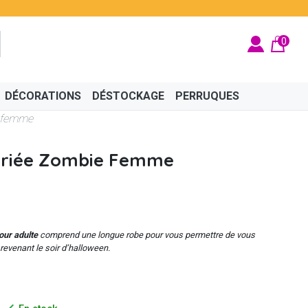
0
DÉCORATIONS
DÉSTOCKAGE
PERRUQUES
 femme
riée Zombie Femme
BRITÉ
ÉGYPTIEN
BIJOUX
CINÉMA
FÉES ET PRINCESSES
CHAPEAUX
ur adulte
comprend une longue robe pour vous permettre de vous
revenant le soir d’halloween.