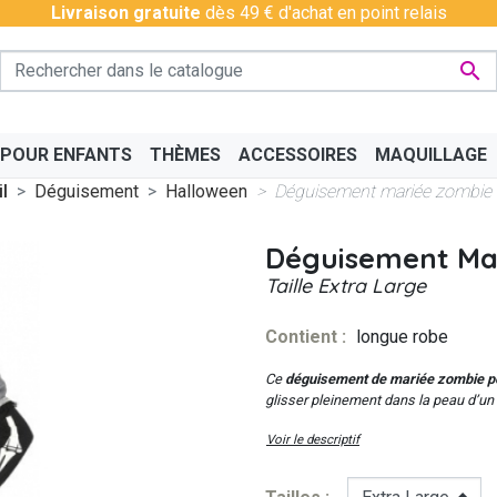
Livraison gratuite
dès 49 € d'achat en point relais

 POUR ENFANTS
THÈMES
ACCESSOIRES
MAQUILLAGE
l
Déguisement
Halloween
Déguisement mariée zombie
Déguisement Ma
Taille
Extra Large
Contient :
longue robe
PÉRO
BAS - COLLANTS
CHINOIS
BAVAROIS
DISCO & CHARLESTON
BOAS
CÉLÉ
Ce
déguisement de mariée zombie po
glisser pleinement dans la peau d’un 
Voir le descriptif