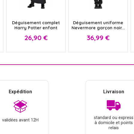
x
x
Déguisement complet
Déguisement uniforme
Harry Potter enfant
Nevermore garçon noir...
Prix
Prix
26,90 €
36,99 €
Expédition
Livraison
standard ou express
validées avant 12H
à domicile et points
relais