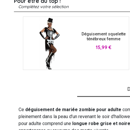
Pour être au top !
Complétez votre sélection
VIKING
WESTERN
Déguisement squelette
ténébreux femme
Prix
15,99 €
D
Ce
déguisement de mariée zombie pour adulte
comp
pleinement dans la peau d’un revenant le soir d’hallow
pour adulte comprend une
longue robe grise et noir