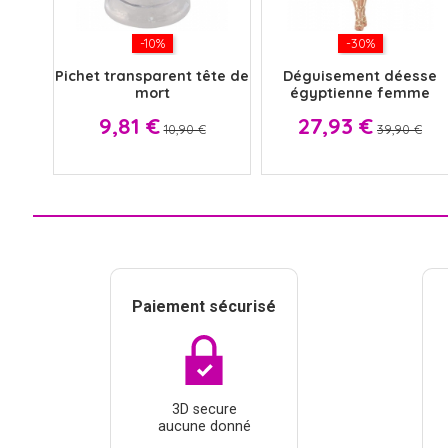
-10%
-30%
Pichet transparent tête de
Déguisement déesse
mort
égyptienne femme
Prix
Prix
Prix
Prix
9,81 €
27,93 €
10,90 €
39,90 €
Paiement sécurisé
3D secure
aucune donné