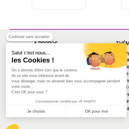
Continuer sans accepter
À PROPOS
THÉM
Salut c'est nous...
Livraison
Disne
les Cookies !
Mentions légales
Mang
Conditions Générales de Vente
Grande
On a attendu d'être sûrs que le contenu
Découvrir la magie du déguisement
Année
de ce site vous intéresse avant de
Paiement sécurisé
Carnav
vous déranger, mais on aimerait bien vous accompagner pendant
votre visite...
Squid
C'est OK pour vous ?
Mercr
Le Gri
Consentements certifiés par
Marsu
Je choisis
OK pour moi
Axeptio consent
Plateforme de Gestion du Consentement : Personnalisez vo