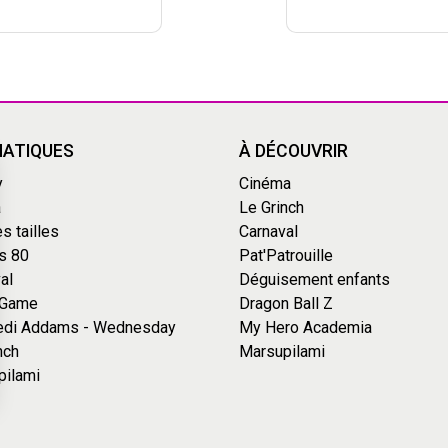
ATIQUES
À DÉCOUVRIR
y
Cinéma
a
Le Grinch
s tailles
Carnaval
s 80
Pat'Patrouille
al
Déguisement enfants
 Game
Dragon Ball Z
edi Addams - Wednesday
My Hero Academia
nch
Marsupilami
pilami
s Options