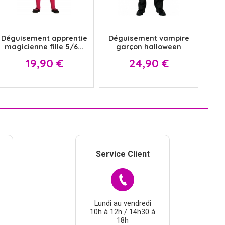
x
x
Déguisement apprentie
Déguisement vampire
magicienne fille 5/6...
garçon halloween
Prix
Prix
19,90 €
24,90 €
Service Client
Lundi au vendredi
10h à 12h / 14h30 à
18h