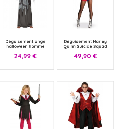
x
x
Déguisement ange
Déguisement Harley
halloween homme
Quinn Suicide Squad
Prix
Prix
24,99 €
49,90 €