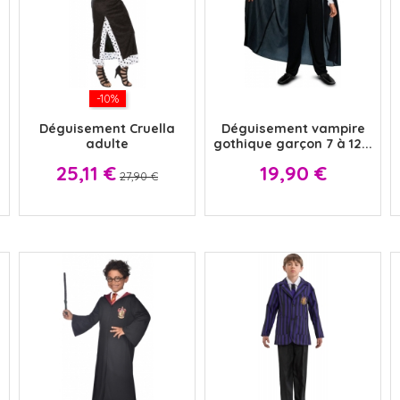
-10%
x
Déguisement Cruella
Déguisement vampire
adulte
gothique garçon 7 à 12...
Prix
Prix
Prix
25,11 €
19,90 €
27,90 €