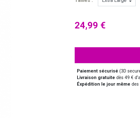
Tailles :
HALLOWEEN
HUMOUR
DISCO
LUNETTES
MÉDIEVAL
DISNEY
24,99 €
SUPER-HÉROS ET...
MANGA
MARQUIS ET MARQUISE
UNIFORMES
Paiement sécurisé
(3D secur
Livraison gratuite
dès 49 € d'a
Éxpédition le jour même
des 
SAINT NICOLAS
SERIE TV