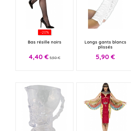
-20%
x
Bas résille noirs
Longs gants blancs
plissés
Prix
Prix
Prix
4,40 €
5,90 €
5,50 €