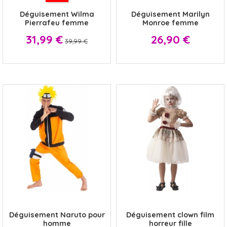
Déguisement Wilma
Déguisement Marilyn
Pierrafeu femme
Monroe femme
Prix
Prix
Prix
31,99 €
26,90 €
39,99 €
x
x
Déguisement Naruto pour
Déguisement clown film
homme
horreur fille