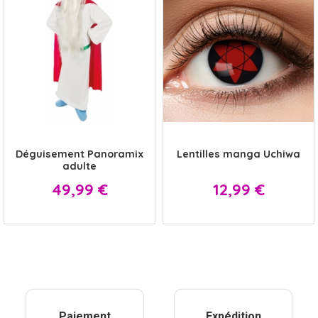
x
x
Déguisement Panoramix
Lentilles manga Uchiwa
adulte
Prix
Prix
49,99 €
12,99 €
Paiement
Expédition