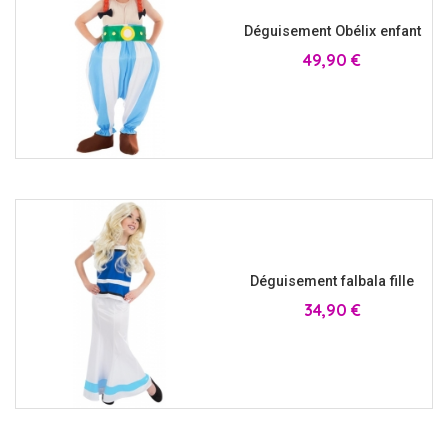
Déguisement Obélix enfant
Prix
49,90 €
Déguisement falbala fille
Prix
34,90 €