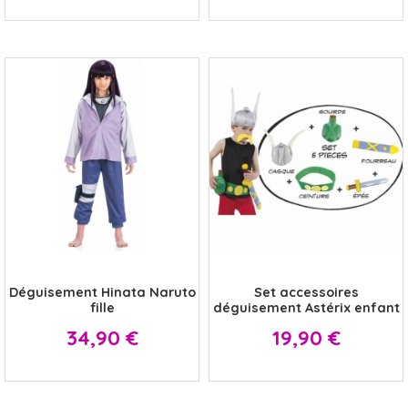
x
x
Déguisement Hinata Naruto
Set accessoires
fille
déguisement Astérix enfant
Prix
Prix
34,90 €
19,90 €