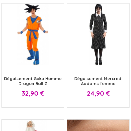
x
x
Déguisement Goku Homme
Déguisement Mercredi
Dragon Ball Z
Addams femme
Prix
Prix
32,90 €
24,90 €