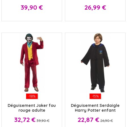
Prix
Prix
39,90 €
26,99 €
-18%
-15%
Déguisement Joker fou
Déguisement Serdaigle
rouge adulte
Harry Potter enfant
Prix
Prix
Prix
Prix
32,72 €
22,87 €
39,90 €
26,90 €