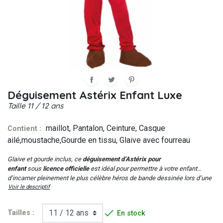
Déguisement Astérix Enfant Luxe
Taille
11 / 12 ans
maillot, Pantalon, Ceinture, Casque
Contient :
ailé,moustache,Gourde en tissu, Glaive avec fourreau
Glaive et gourde inclus, ce
déguisement d’Astérix pour
enfant
sous
licence officielle
est idéal pour permettre à votre enfant
d’incarner pleinement le plus célèbre héros de bande dessinée lors d’une
Voir le descriptif
soirée déguisée sur le thème des personnages célèbres.

Tailles :
En stock