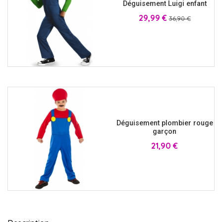
Déguisement Luigi enfant
Prix
Prix
29,99 €
36,90 €
Déguisement plombier rouge
garçon
Prix
21,90 €