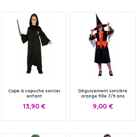
x
x
Cape à capuche sorcier
Déguisement sorcière
enfant
orange fille 7/9 ans
Prix
Prix
13,90 €
9,00 €