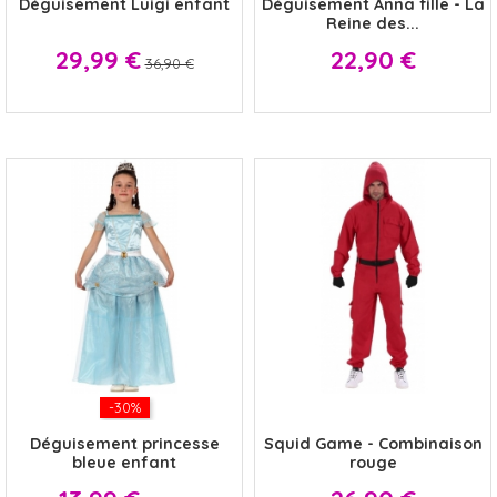
Déguisement Luigi enfant
Déguisement Anna fille - La
Reine des...
Prix
Prix
Prix
29,99 €
22,90 €
36,90 €
-30%
x
Déguisement princesse
Squid Game - Combinaison
bleue enfant
rouge
Prix
Prix
Prix