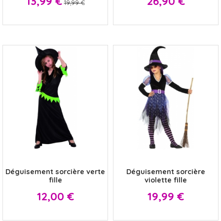
13,99 €
26,90 €
19,99 €
x
x
Déguisement sorcière verte
Déguisement sorcière
fille
violette fille
Prix
Prix
12,00 €
19,99 €