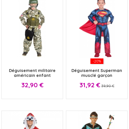
x
-20%
Déguisement militaire
Déguisement Superman
américain enfant
musclé garçon
Prix
Prix
Prix
32,90 €
31,92 €
39,90 €