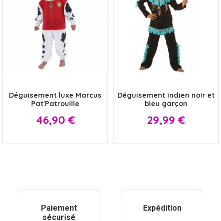
x
x
Déguisement luxe Marcus
Déguisement indien noir et
Pat'Patrouille
bleu garçon
Prix
Prix
46,90 €
29,99 €
Paiement
Expédition
sécurisé