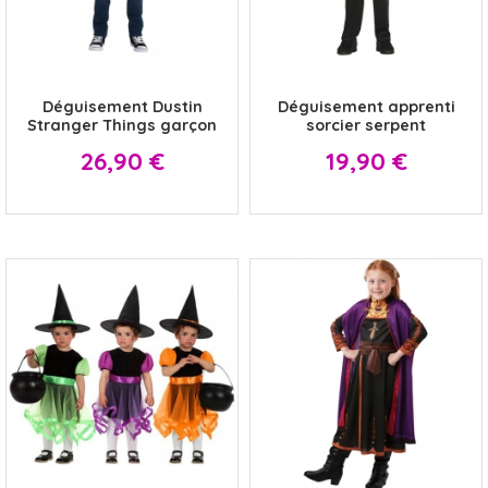
x
x
Déguisement Dustin
Déguisement apprenti
Stranger Things garçon
sorcier serpent
Prix
Prix
26,90 €
19,90 €