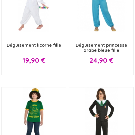
x
x
Déguisement licorne fille
Déguisement princesse
arabe bleue fille
Prix
Prix
19,90 €
24,90 €