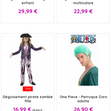
enfant
multicolore
Prix
Prix
29,99 €
22,99 €
-15%
x
Déguisement pirate zombie
One Piece - Perruque Zoro
fille
adulte
Prix
Prix
Prix
16,99 €
26,90 €
19,99 €