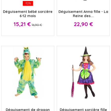
-10%
x
Déguisement bébé sorcière
Déguisement Anna fille - La
6-12 mois
Reine des...
Prix
Prix
Prix
15,21 €
22,90 €
16,90 €
x
x
Déguisement de dragon
Déguisement sorcière fille