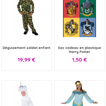
x
x
Déguisement soldat enfant
Sac cadeau en plastique
Harry Potter
Prix
Prix
19,99 €
1,50 €