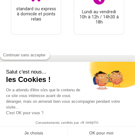
standard ou express
Lundi au vendredi
à domicile et points
10h à 12h / 14h30 à
relais
18h
Continuer sans accepter
Salut c'est nous...
À PROPOS
les Cookies !
THÉMATIQUES
On a attendu d'être sûrs que le contenu de
À DÉCOUVRIR
ce site vous intéresse avant de vous
déranger, mais on aimerait bien vous accompagner pendant votre
visite...
MON COMPTE
C'est OK pour vous ?
Consentements certifiés par
Je choisis
OK pour moi
Conditions générales de vente
-
Mentions Légales